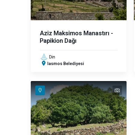
Aziz Maksimos Manastırı -
Papikion Dağı
Din
Iasmos Belediyesi
text