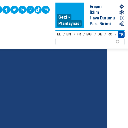
Erişim
youtube
facebook
twitter
linkedin
instagram
tiktok
contact
İklim
Gezi »
Hava Durumu
Planlayıcısı
Para Birimi
EL
EN
FR
BG
DE
RO
TR