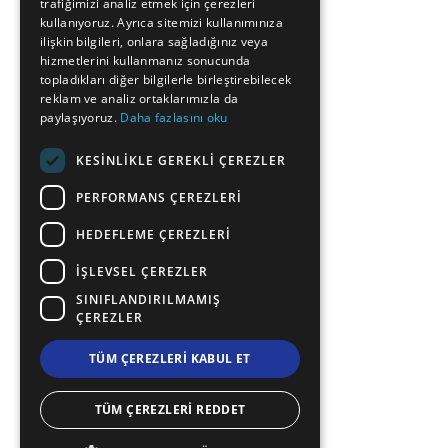
trafiğimizi analiz etmek için çerezleri
FRENCH
kullanıyoruz. Ayrıca sitemizi kullanımınıza
BULGARIAN
ilişkin bilgileri, onlara sağladığınız veya
hizmetlerini kullanmanız sonucunda
GERMAN
topladıkları diğer bilgilerle birleştirebilecek
reklam ve analiz ortaklarımızla da
ROMANIAN
paylaşıyoruz.
Daha fazlasını oku
TURKISH
KESINLIKLE GEREKLI ÇEREZLER
PERFORMANS ÇEREZLERI
HEDEFLEME ÇEREZLERI
İŞLEVSEL ÇEREZLER
SINIFLANDIRILMAMIŞ
ÇEREZLER
TÜM ÇEREZLERI KABUL ET
TÜM ÇEREZLERI REDDET