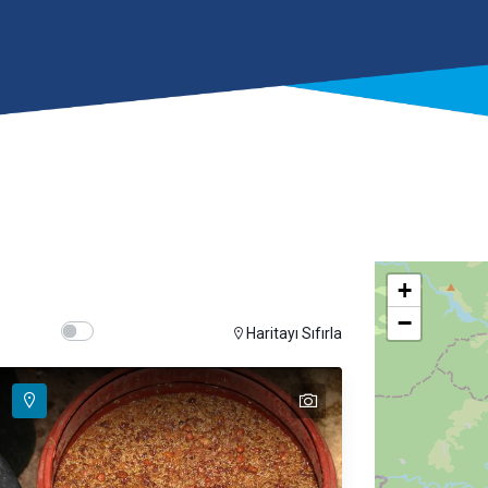
+
−
Show map on mouse hover
Hover Show Map
Haritayı Sıfırla
text