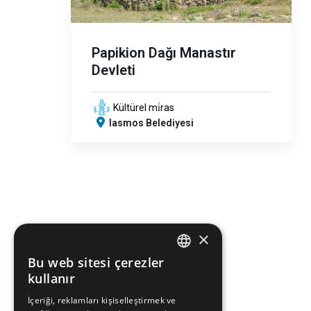
Papikion Dağı Manastır
Devleti
Kültürel mi̇ras
Iasmos Belediyesi
×
Bu web sitesi çerezler
ENGLISH
kullanır
GREEK
İçeriği, reklamları kişiselleştirmek ve