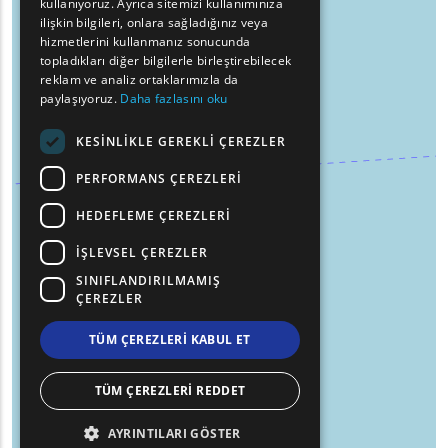
kullanıyoruz. Ayrıca sitemizi kullanımınıza
BULGARIAN
ilişkin bilgileri, onlara sağladığınız veya
hizmetlerini kullanmanız sonucunda
GERMAN
topladıkları diğer bilgilerle birleştirebilecek
reklam ve analiz ortaklarımızla da
ROMANIAN
paylaşıyoruz.
Daha fazlasını oku
TURKISH
KESINLIKLE GEREKLI ÇEREZLER
PERFORMANS ÇEREZLERI
HEDEFLEME ÇEREZLERI
İŞLEVSEL ÇEREZLER
SINIFLANDIRILMAMIŞ
ÇEREZLER
TÜM ÇEREZLERI KABUL ET
TÜM ÇEREZLERI REDDET
AYRINTILARI GÖSTER