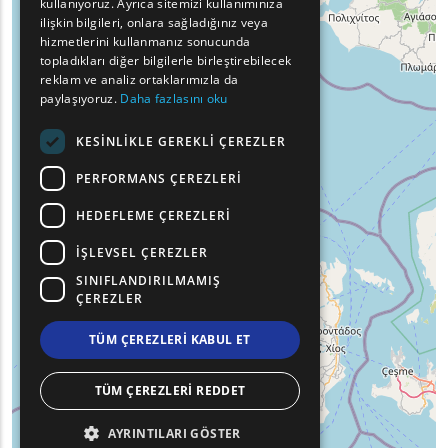
kullanıyoruz. Ayrıca sitemizi kullanımınıza
BULGARIAN
ilişkin bilgileri, onlara sağladığınız veya
hizmetlerini kullanmanız sonucunda
GERMAN
topladıkları diğer bilgilerle birleştirebilecek
reklam ve analiz ortaklarımızla da
ROMANIAN
paylaşıyoruz.
Daha fazlasını oku
TURKISH
KESINLIKLE GEREKLI ÇEREZLER
PERFORMANS ÇEREZLERI
HEDEFLEME ÇEREZLERI
İŞLEVSEL ÇEREZLER
SINIFLANDIRILMAMIŞ
ÇEREZLER
TÜM ÇEREZLERI KABUL ET
TÜM ÇEREZLERI REDDET
AYRINTILARI GÖSTER