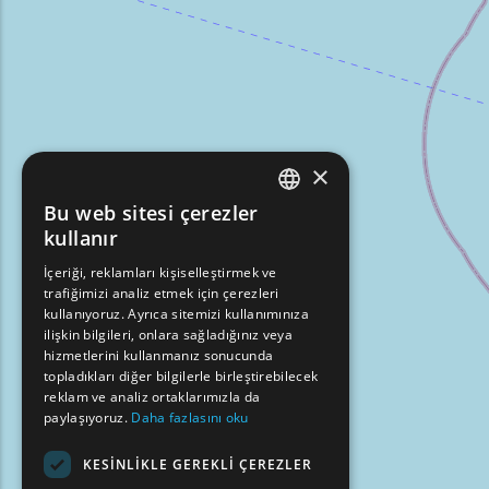
×
Bu web sitesi çerezler
ENGLISH
kullanır
GREEK
İçeriği, reklamları kişiselleştirmek ve
trafiğimizi analiz etmek için çerezleri
FRENCH
kullanıyoruz. Ayrıca sitemizi kullanımınıza
BULGARIAN
ilişkin bilgileri, onlara sağladığınız veya
hizmetlerini kullanmanız sonucunda
GERMAN
topladıkları diğer bilgilerle birleştirebilecek
reklam ve analiz ortaklarımızla da
ROMANIAN
paylaşıyoruz.
Daha fazlasını oku
TURKISH
KESINLIKLE GEREKLI ÇEREZLER