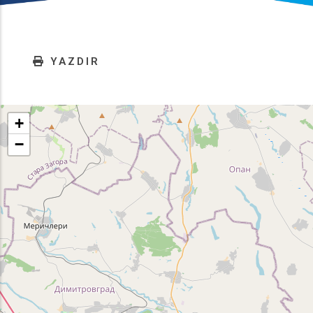
YAZDIR
+
−