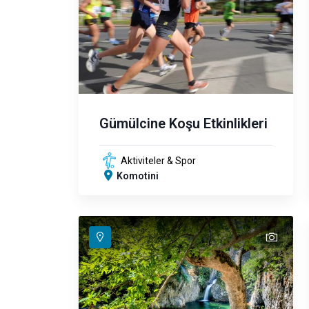
Gümülcine Koşu Etkinlikleri
Aktiviteler & Spor
Komotini
text
text
text
text