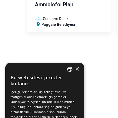
Ammolofoi Plajı
Güneş ve Deniz
Paggaio Belediyesi
×
Bu web sitesi çerezler
ENGLISH
kullanır
GREEK
İçeriği, reklamları kişiselleştirmek ve
trafiğimizi analiz etmek için çerezleri
FRENCH
kullanıyoruz. Ayrıca sitemizi kullanımınıza
BULGARIAN
ilişkin bilgileri, onlara sağladığınız veya
hizmetlerini kullanmanız sonucunda
GERMAN
topladıkları diğer bilgilerle birleştirebilecek