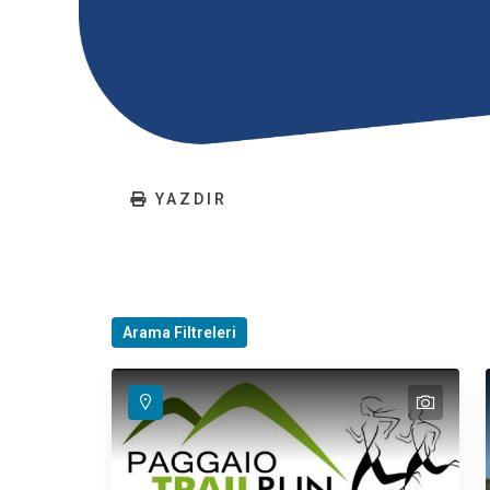
YAZDIR
Arama Filtreleri
text
text
text
text