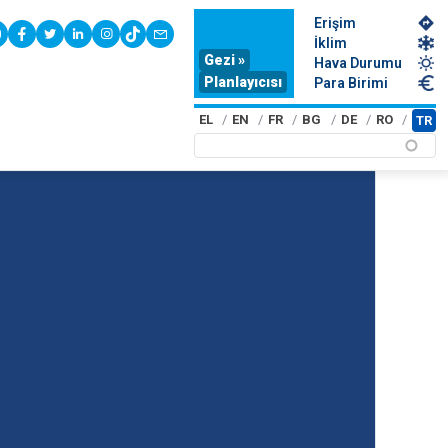
Erişim
youtube
facebook
twitter
linkedin
instagram
tiktok
contact
İklim
Gezi »
Hava Durumu
Planlayıcısı
Para Birimi
EL
EN
FR
BG
DE
RO
TR