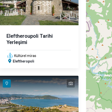
Eleftheroupoli Tarihi
Yerleşimi
Kültürel mi̇ras
Eleftheropoli
text
text
text