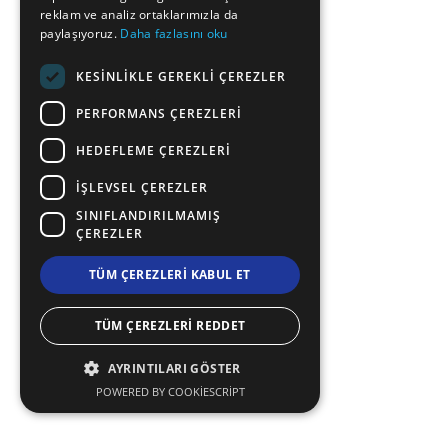
reklam ve analiz ortaklarımızla da
ROMANIAN
paylaşıyoruz.
Daha fazlasını oku
TURKISH
KESINLIKLE GEREKLI ÇEREZLER
PERFORMANS ÇEREZLERI
HEDEFLEME ÇEREZLERI
İŞLEVSEL ÇEREZLER
SINIFLANDIRILMAMIŞ
ÇEREZLER
TÜM ÇEREZLERI KABUL ET
TÜM ÇEREZLERI REDDET
AYRINTILARI GÖSTER
POWERED BY COOKIESCRIPT