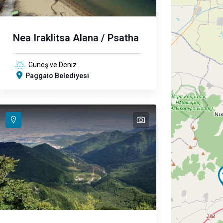
Nea Iraklitsa Alana / Psatha
Güneş ve Deniz
Paggaio Belediyesi
text
text
text
text