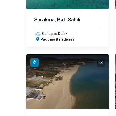
Sarakina, Batı Sahili
Güneş ve Deniz
Paggaio Belediyesi
text
text
text
text