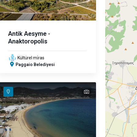
Antik Aesyme -
Anaktoropolis
Kültürel mi̇ras
Paggaio Belediyesi
text
text
text
text
text