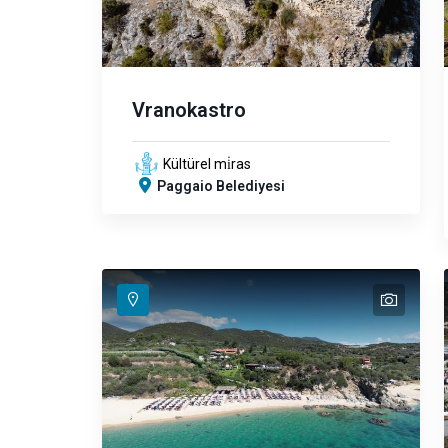
Vranokastro
Kültürel mi̇ras
Paggaio Belediyesi
text
text
text