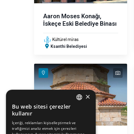
Aaron Moses Konağı,
İskeçe Eski Belediye Binası
Kültürel mi̇ras
Ksanthi Belediyesi
text
×
Bu web sitesi çerezler
ENGLISH
kullanır
GREEK
İçeriği, reklamları kişiselleştirmek ve
trafiğimizi analiz etmek için çerezleri
FRENCH