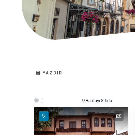
YAZDIR
Show map on mouse hover
Hover Show Map
Haritayı Sıfırla
text