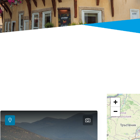
+
−
text