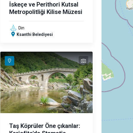
İskeçe ve Perithori Kutsal
Metropolitliği Kilise Müzesi
Din
Ksanthi Belediyesi
text
text
text
text
text
Taş Köprüler Öne çıkanlar: