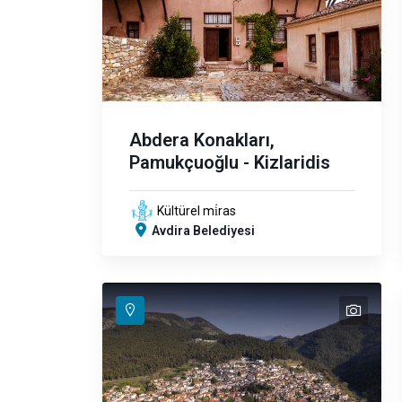
Abdera Konakları,
Pamukçuoğlu - Kizlaridis
Kültürel mi̇ras
Avdira Belediyesi
text
text
text
text
text