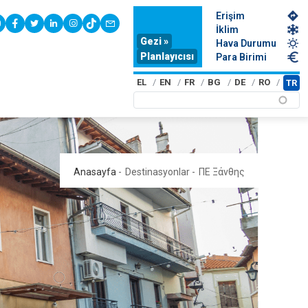
Erişim
youtube
facebook
twitter
linkedin
instagram
tiktok
contact
İklim
Gezi »
Hava Durumu
Planlayıcısı
Para Birimi
EL
EN
FR
BG
DE
RO
TR
Anasayfa
-
Destinasyonlar
-
ΠΕ Ξάνθης