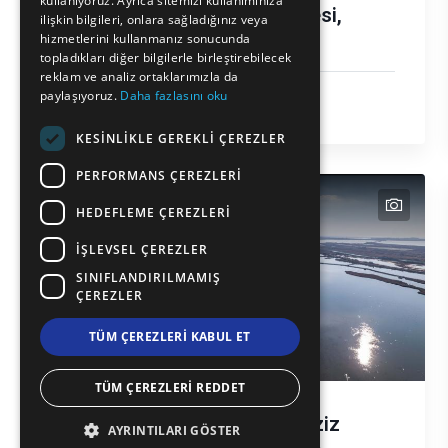
kullanıyoruz. Ayrıca sitemizi kullanımınıza
Kütüklü Baba Tekkesi,
BULGARIAN
ilişkin bilgileri, onlara sağladığınız veya
Selino
hizmetlerini kullanmanız sonucunda
GERMAN
topladıkları diğer bilgilerle birleştirebilecek
reklam ve analiz ortaklarımızla da
ROMANIAN
Din
paylaşıyoruz.
Daha fazlasını oku
Selino
TURKISH
KESINLIKLE GEREKLI ÇEREZLER
PERFORMANS ÇEREZLERI
text
text
text
HEDEFLEME ÇEREZLERI
İŞLEVSEL ÇEREZLER
SINIFLANDIRILMAMIŞ
ÇEREZLER
TÜM ÇEREZLERI KABUL ET
TÜM ÇEREZLERI REDDET
Porto Lagos'taki Aziz
AYRINTILARI GÖSTER