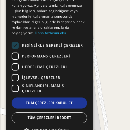
FRENCH
kullanıyoruz. Ayrıca sitemizi kullanımınıza
BULGARIAN
ilişkin bilgileri, onlara sağladığınız veya
hizmetlerini kullanmanız sonucunda
GERMAN
topladıkları diğer bilgilerle birleştirebilecek
reklam ve analiz ortaklarımızla da
ROMANIAN
paylaşıyoruz.
Daha fazlasını oku
TURKISH
KESINLIKLE GEREKLI ÇEREZLER
PERFORMANS ÇEREZLERI
HEDEFLEME ÇEREZLERI
İŞLEVSEL ÇEREZLER
SINIFLANDIRILMAMIŞ
ÇEREZLER
TÜM ÇEREZLERI KABUL ET
TÜM ÇEREZLERI REDDET