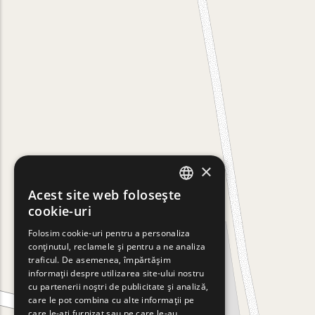
×
Acest site web folosește
ENGLISH
cookie-uri
GREEK
Folosim cookie-uri pentru a personaliza
conținutul, reclamele și pentru a ne analiza
FRENCH
traficul. De asemenea, împărtășim
BULGARIAN
informații despre utilizarea site-ului nostru
cu partenerii noștri de publicitate și analiză,
GERMAN
care le pot combina cu alte informații pe
care le-ați furnizat sau pe care le-au