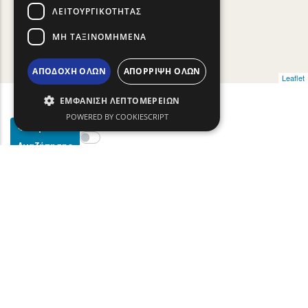
ΛΕΙΤΟΥΡΓΙΚΌΤΗΤΑΣ
ΜΗ ΤΑΞΙΝΟΜΗΜΈΝΑ
ΑΠΟΔΟΧΉ ΌΛΩΝ
ΑΠΌΡΡΙΨΗ ΌΛΩΝ
Leaflet
ΕΜΦΆΝΙΣΗ ΛΕΠΤΟΜΕΡΕΙΏΝ
POWERED BY COOKIESCRIPT
Φίλτρα
Show map on mouse hover
Περάστε το ποντίκι για εμφάνιση στον χάρτη
Αναζήτησης
text