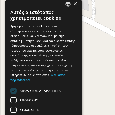
×
Αυτός ο ιστότοπος
ENGLISH
χρησιμοποιεί cookies
GREEK
Χρησιμοποιούμε cookies για να
εξατομικεύσουμε το περιεχόμενο, τις
FRENCH
διαφημίσεις και να αναλύσουμε την
BULGARIAN
επισκεψιμότητά μας. Μοιραζόμαστε επίσης
πληροφορίες σχετικά με τη χρήση του
GERMAN
ιστότοπού μας με τους συνεργάτες
διαφήμισης και ανάλυσης, οι οποίοι
ROMANIAN
ενδέχεται να τις συνδυάσουν με άλλες
πληροφορίες που τους έχετε παράσχει ή
TURKISH
που έχουν συλλέξει από τη χρήση των
υπηρεσιών τους από εσάς.
Διαβάστε
περισσότερα
ΑΠΟΛΎΤΩΣ ΑΠΑΡΑΊΤΗΤΑ
ΑΠΌΔΟΣΗΣ
ΣΤΌΧΕΥΣΗΣ