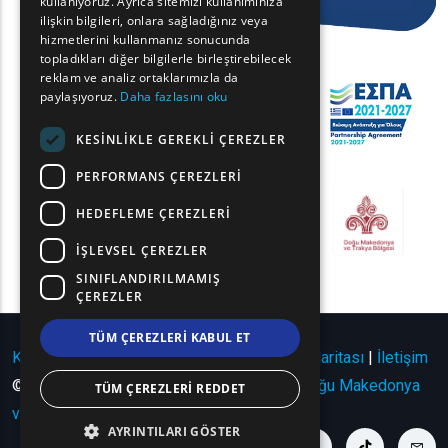
kullanıyoruz. Ayrıca sitemizi kullanımınıza
BULGARIAN
ilişkin bilgileri, onlara sağladığınız veya
hizmetlerini kullanmanız sonucunda
GERMAN
topladıkları diğer bilgilerle birleştirebilecek
reklam ve analiz ortaklarımızla da
ROMANIAN
paylaşıyoruz.
Daha fazlasını oku
TURKISH
KESINLIKLE GEREKLI ÇEREZLER
PERFORMANS ÇEREZLERI
HEDEFLEME ÇEREZLERI
İŞLEVSEL ÇEREZLER
SINIFLANDIRILMAMIŞ
ÇEREZLER
TÜM ÇEREZLERI KABUL ET
Kullanım Koşulları | Gizlilik Politikası
|
Site Haritası
|
İletişim
© Telif Hakkı 2024 - Tüm Hakları Saklıdır
Doğu Makedonya
TÜM ÇEREZLERI REDDET
ve Trakya Bölgesi
.
AYRINTILARI GÖSTER
youtube link
facebook link
twitter link
linkedin link
instagram link
tiktok link
cont