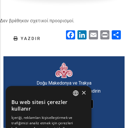
Δεν βρέθηκαν σχετικοί προορισμοί.
Facebook
LinkedIn
Email
Prin
.
YAZDIR
Doğu Makedonya ve Trakya
×
Bölgesi'nin oyun uygulamasını indirin
Bu web sitesi çerezler
ENGLISH
kullanır
GREEK
İçeriği, reklamları kişiselleştirmek ve
trafiğimizi analiz etmek için çerezleri
FRENCH