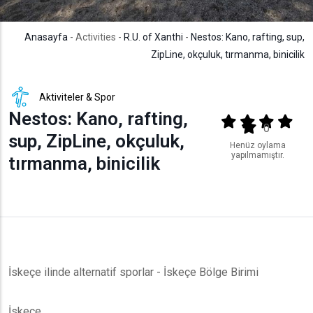
Anasayfa
- Activities -
R.U. of Xanthi
-
Nestos: Kano, rafting, sup,
ZipLine, okçuluk, tırmanma, binicilik
Aktiviteler & Spor
Nestos: Kano, rafting,
Output format
(star)
(star)
(star)
(star
(star)
0
sup, ZipLine, okçuluk,
Henüz oylama
yapılmamıştır.
tırmanma, binicilik
İskeçe ilinde alternatif sporlar - İskeçe Bölge Birimi
İskeçe