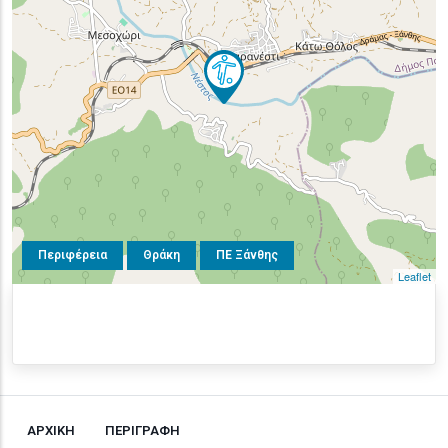
Περιφέρεια
Θράκη
ΠΕ Ξάνθης
Leaflet
ΑΡΧΙΚΗ
ΠΕΡΙΓΡΑΦΗ