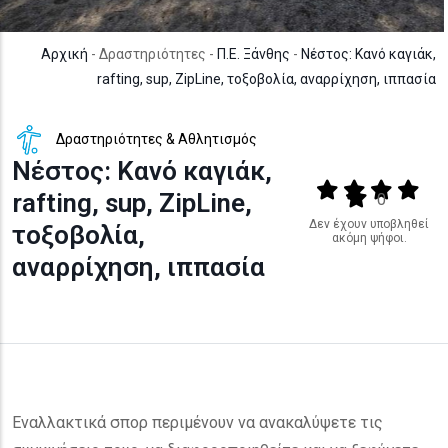
Αρχική
- Δραστηριότητες -
Π.Ε. Ξάνθης
-
Νέστος: Κανό καγιάκ,
rafting, sup, ZipLine, τοξοβολία, αναρρίχηση, ιππασία
Δραστηριότητες & Αθλητισμός
Νέστος: Κανό καγιάκ,
Output format
(star)
(star)
(star)
(star
rafting, sup, ZipLine,
(star)
0
Δεν έχουν υποβληθεί
τοξοβολία,
ακόμη ψήφοι.
αναρρίχηση, ιππασία
Εναλλακτικά σπορ περιμένουν να ανακαλύψετε τις