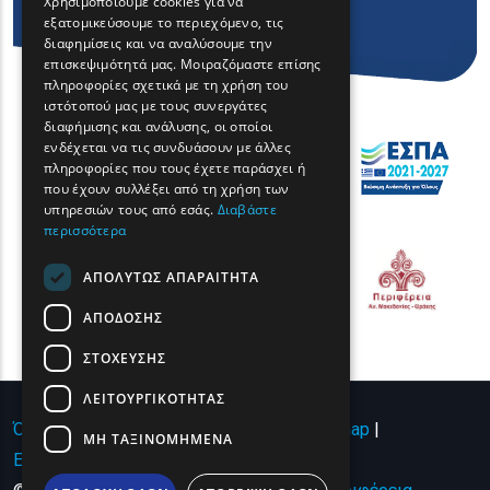
Χρησιμοποιούμε cookies για να
εξατομικεύσουμε το περιεχόμενο, τις
FRENCH
διαφημίσεις και να αναλύσουμε την
BULGARIAN
επισκεψιμότητά μας. Μοιραζόμαστε επίσης
πληροφορίες σχετικά με τη χρήση του
GERMAN
ιστότοπού μας με τους συνεργάτες
διαφήμισης και ανάλυσης, οι οποίοι
ROMANIAN
ενδέχεται να τις συνδυάσουν με άλλες
πληροφορίες που τους έχετε παράσχει ή
TURKISH
που έχουν συλλέξει από τη χρήση των
υπηρεσιών τους από εσάς.
Διαβάστε
περισσότερα
ΑΠΟΛΎΤΩΣ ΑΠΑΡΑΊΤΗΤΑ
ΑΠΌΔΟΣΗΣ
ΣΤΌΧΕΥΣΗΣ
ΛΕΙΤΟΥΡΓΙΚΌΤΗΤΑΣ
Όροι χρήσης | Πολιτική Απορρήτου
|
Sitemap
|
ΜΗ ΤΑΞΙΝΟΜΗΜΈΝΑ
Επικοινωνία