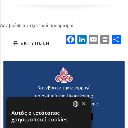
Δεν βρέθηκαν σχετικοί προορισμοί.
Facebook
LinkedIn
Email
Prin
.
ΕΚΤΥΠΩΣΗ
Κατεβάστε την εφαρμογή
παιχνιδιού της Περιφέρειας
×
Ανατολικής Μακεδονίας Θράκης
Αυτός ο ιστότοπος
ENGLISH
χρησιμοποιεί cookies
GREEK