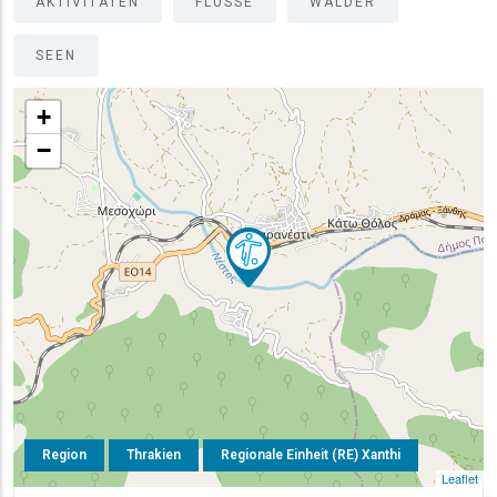
AKTIVITÄTEN
FLÜSSE
WÄLDER
SEEN
+
−
Region
Thrakien
Regionale Einheit (RE) Xanthi
Leaflet