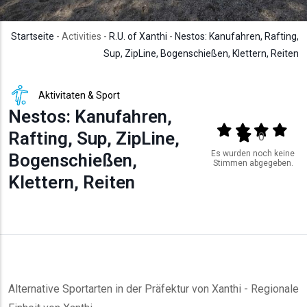
Startseite
- Activities -
R.U. of Xanthi
-
Nestos: Kanufahren, Rafting,
Sup, ZipLine, Bogenschießen, Klettern, Reiten
Aktivitaten & Sport
Nestos: Kanufahren,
Output format
(star)
(star)
(star)
(star
Rafting, Sup, ZipLine,
(star)
0
Es wurden noch keine
Bogenschießen,
Stimmen abgegeben.
Klettern, Reiten
Alternative Sportarten in der Präfektur von Xanthi - Regionale