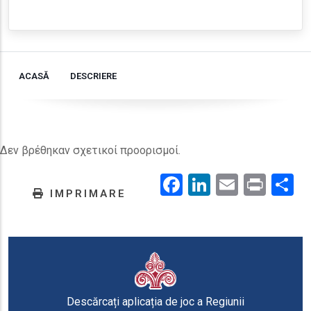
ACASĂ
DESCRIERE
Δεν βρέθηκαν σχετικοί προορισμοί.
Facebook
LinkedIn
Email
Prin
.
IMPRIMARE
Descărcați aplicația de joc a Regiunii