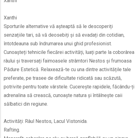
Xanthi
Xanthi
Sporturile alternative vă așteaptă să le descoperiți
senzațiile tari, să vă deosebiți și să evadați din cotidian,
întotdeauna sub îndrumarea unui ghid profesionist.
Cunoașteți tehnicile fiecărei activități, luați parte la coborârea
râului și traversați faimoasele strâmtori Nestos și frumoasa
Pădure Estetică. Relaxează-te cu una dintre activitățile tale
preferate, pe trasee de dificultate ridicată sau scăzută,
potrivite pentru toate vârstele. Cucerește rapidele, făcându-ți
adrenalina să crească, cunoaște natura și întâlnește caii
sălbatici din regiune.
Activități: Râul Nestos, Lacul Vistonida.
Rafting.