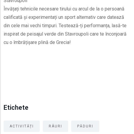
Stavroupoli
Învățați tehnicile necesare tirului cu arcul de la o persoană
calificată și experimentați un sport alternativ care datează
din cele mai vechi timpuri. Testează-ți performanța, lasă-te
inspirat de peisajul verde din Stavroupoli care te înconjoară
cu o îmbrățișare plină de Grecia!
Etichete
ACTIVITĂȚI
RÂURI
PĂDURI