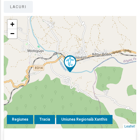
LACURI
+
−
Regiunea
Tracia
Uniunea Regională Xanthis
Leaflet