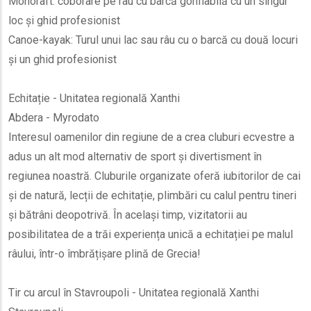
Monoraft: coborâre pe râu cu barcă gonflabilă cu un singur
loc și ghid profesionist
Canoe-kayak: Turul unui lac sau râu cu o barcă cu două locuri
și un ghid profesionist
Echitație - Unitatea regională Xanthi
Abdera - Myrodato
Interesul oamenilor din regiune de a crea cluburi ecvestre a
adus un alt mod alternativ de sport și divertisment în
regiunea noastră. Cluburile organizate oferă iubitorilor de cai
și de natură, lecții de echitație, plimbări cu calul pentru tineri
și bătrâni deopotrivă. În același timp, vizitatorii au
posibilitatea de a trăi experiența unică a echitației pe malul
râului, într-o îmbrățișare plină de Grecia!
Tir cu arcul în Stavroupoli - Unitatea regională Xanthi