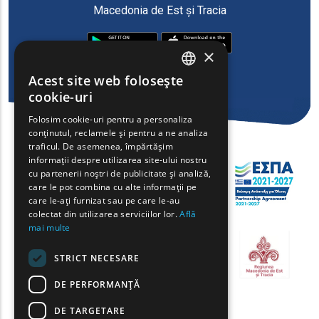
Macedonia de Est și Tracia
×
Acest site web folosește
ENGLISH
cookie-uri
GREEK
Folosim cookie-uri pentru a personaliza
conținutul, reclamele și pentru a ne analiza
FRENCH
traficul. De asemenea, împărtășim
BULGARIAN
informații despre utilizarea site-ului nostru
cu partenerii noștri de publicitate și analiză,
GERMAN
care le pot combina cu alte informații pe
care le-ați furnizat sau pe care le-au
ROMANIAN
colectat din utilizarea serviciilor lor.
Află
mai multe
TURKISH
STRICT NECESARE
DE PERFORMANȚĂ
DE TARGETARE