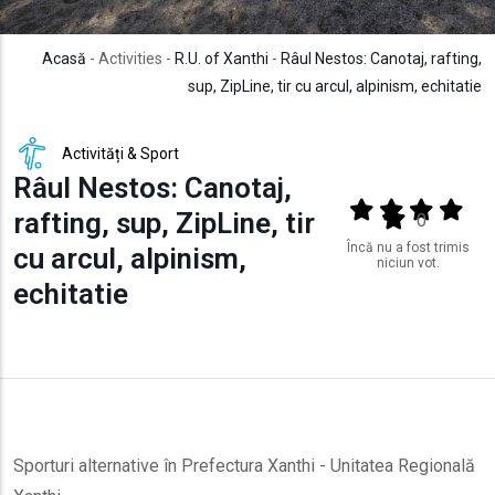
Acasă
- Activities -
R.U. of Xanthi
-
Râul Nestos: Canotaj, rafting,
sup, ZipLine, tir cu arcul, alpinism, echitatie
Activități & Sport
Râul Nestos: Canotaj,
Output format
(star)
(star)
(star)
(star
rafting, sup, ZipLine, tir
(star)
0
Încă nu a fost trimis
cu arcul, alpinism,
niciun vot.
echitatie
Sporturi alternative în Prefectura Xanthi - Unitatea Regională