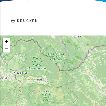
DRUCKEN
+
−