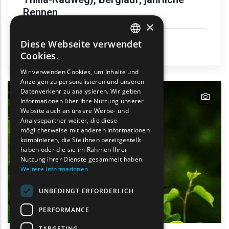
Rennen
×
Aktivitaten & Sport
Diese Webseite verwendet
ENGLISH
Gemeinde Xanthi
Cookies.
GREEK
Wir verwenden Cookies, um Inhalte und
Anzeigen zu personalisieren und unseren
FRENCH
Datenverkehr zu analysieren. Wir geben
text
BULGARIAN
Informationen über Ihre Nutzung unserer
Website auch an unsere Werbe- und
GERMAN
Analysepartner weiter, die diese
möglicherweise mit anderen Informationen
ROMANIAN
kombinieren, die Sie ihnen bereitgestellt
haben oder die sie im Rahmen Ihrer
TURKISH
Nutzung ihrer Dienste gesammelt haben.
Weitere Informationen
UNBEDINGT ERFORDERLICH
PERFORMANCE
TARGETING