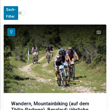
Such-
Show map on mouse hover
Den Mauszeiger ziehen, um auf der Karte anzuzeige
Filter
text
Wandern, Mountainbiking (auf dem
Thilia-Radweg), Berglauf; jährliche