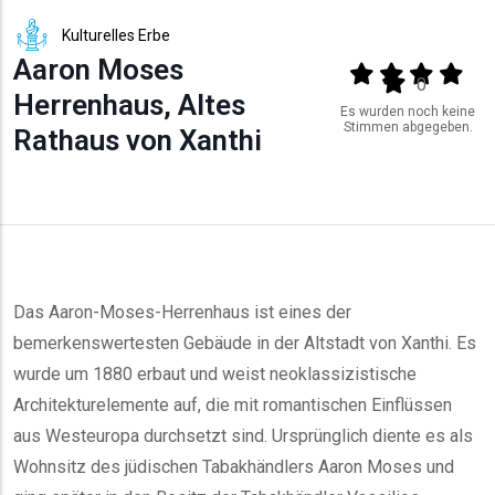
Kulturelles Erbe
Aaron Moses
Output format
(star)
(star)
(star)
(star
(star)
0
Herrenhaus, Altes
Es wurden noch keine
Stimmen abgegeben.
Rathaus von Xanthi
Das Aaron-Moses-Herrenhaus ist eines der
bemerkenswertesten Gebäude in der Altstadt von Xanthi. Es
wurde um 1880 erbaut und weist neoklassizistische
Architekturelemente auf, die mit romantischen Einflüssen
aus Westeuropa durchsetzt sind. Ursprünglich diente es als
Wohnsitz des jüdischen Tabakhändlers Aaron Moses und