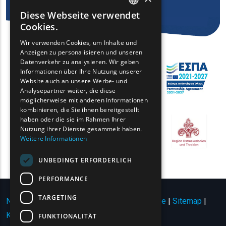
Diese Webseite verwendet
ENGLISH
Cookies.
GREEK
Wir verwenden Cookies, um Inhalte und
Anzeigen zu personalisieren und unseren
FRENCH
Datenverkehr zu analysieren. Wir geben
BULGARIAN
Informationen über Ihre Nutzung unserer
Website auch an unsere Werbe- und
GERMAN
Analysepartner weiter, die diese
möglicherweise mit anderen Informationen
ROMANIAN
kombinieren, die Sie ihnen bereitgestellt
haben oder die sie im Rahmen Ihrer
TURKISH
Nutzung ihrer Dienste gesammelt haben.
Weitere Informationen
UNBEDINGT ERFORDERLICH
PERFORMANCE
TARGETING
Nutzungsbedingungen | Datenschutzrichtlinie
|
Sitemap
|
Kontakt
FUNKTIONALITÄT