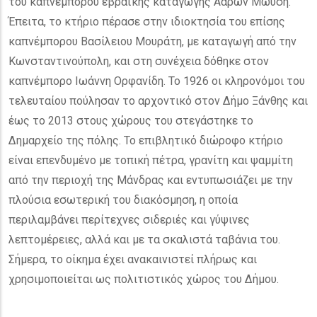
του καπνέμπορου εβραϊκής καταγωγής Ααρών Μωυσή.
Έπειτα, το κτήριο πέρασε στην ιδιοκτησία του επίσης
καπνέμπορου Βασίλειου Μουράτη, με καταγωγή από την
Κωνσταντινούπολη, και στη συνέχεια δόθηκε στον
καπνέμπορο Ιωάννη Ορφανίδη. Το 1926 οι κληρονόμοι του
τελευταίου πούλησαν το αρχοντικό στον Δήμο Ξάνθης και
έως το 2013 στους χώρους του στεγάστηκε το
Δημαρχείο της πόλης. Το επιβλητικό διώροφο κτήριο
είναι επενδυμένο με τοπική πέτρα, γρανίτη και ψαμμίτη
από την περιοχή της Μάνδρας και εντυπωσιάζει με την
πλούσια εσωτερική του διακόσμηση, η οποία
περιλαμβάνει περίτεχνες σιδεριές και γύψινες
λεπτομέρειες, αλλά και με τα σκαλιστά ταβάνια του.
Σήμερα, το οίκημα έχει ανακαινιστεί πλήρως και
χρησιμοποιείται ως πολιτιστικός χώρος του Δήμου.