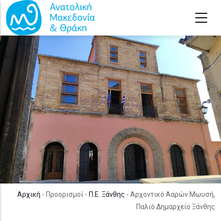
Παράκαμψη προς το κυρίως περιεχόμενο
Αρχική
- Προορισμοί -
Π.Ε. Ξάνθης
- Αρχοντικό Ααρών Μωυσή,
Παλιό Δημαρχείο Ξάνθης