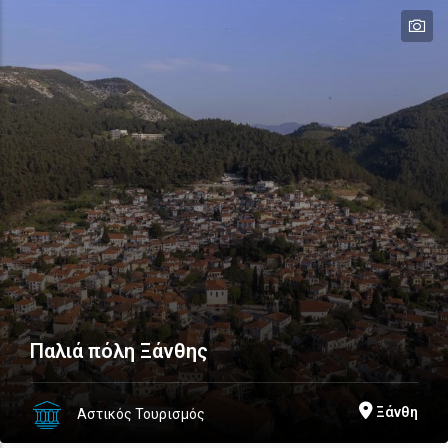
te
te
te
te
te
Παλιά πόλη Ξάνθης
Ξάνθη
Αστικός Τουρισμός