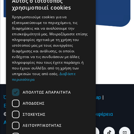
Αυτός ο ιστότοπος
ENGLISH
χρησιμοποιεί cookies
GREEK
Χρησιμοποιούμε cookies για να
εξατομικεύσουμε το περιεχόμενο, τις
FRENCH
διαφημίσεις και να αναλύσουμε την
BULGARIAN
επισκεψιμότητά μας. Μοιραζόμαστε επίσης
πληροφορίες σχετικά με τη χρήση του
GERMAN
ιστότοπού μας με τους συνεργάτες
διαφήμισης και ανάλυσης, οι οποίοι
ROMANIAN
ενδέχεται να τις συνδυάσουν με άλλες
πληροφορίες που τους έχετε παράσχει ή
TURKISH
που έχουν συλλέξει από τη χρήση των
υπηρεσιών τους από εσάς.
Διαβάστε
περισσότερα
ΑΠΟΛΎΤΩΣ ΑΠΑΡΑΊΤΗΤΑ
Όροι χρήσης | Πολιτική Απορρήτου
|
Sitemap
|
ΑΠΌΔΟΣΗΣ
Επικοινωνία
© Copyright 2024 - All Rights Reserved
Περιφέρεια
ΣΤΌΧΕΥΣΗΣ
Ανατολικής Μακεδονίας και Θράκης
.
ΛΕΙΤΟΥΡΓΙΚΌΤΗΤΑΣ
youtube link
facebook link
twitter link
linkedin link
instagram link
tiktok link
cont