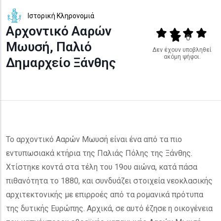
Ιστορική Κληρονομιά
Αρχοντικό Ααρών
Output format
(star)
(star)
(star)
(star
(star)
0
Μωυσή, Παλιό
Δεν έχουν υποβληθεί
ακόμη ψήφοι.
Δημαρχείο Ξάνθης
Το αρχοντικό Ααρών Μωυσή είναι ένα από τα πιο
εντυπωσιακά κτήρια της Παλιάς Πόλης της Ξάνθης.
Χτίστηκε κοντά στα τέλη του 19ου αιώνα, κατά πάσα
πιθανότητα το 1880, και συνδυάζει στοιχεία νεοκλασικής
αρχιτεκτονικής με επιρροές από τα ρομανικά πρότυπα
της δυτικής Ευρώπης. Αρχικά, σε αυτό έζησε η οικογένεια