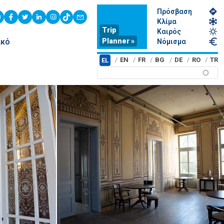
Πρόσβαση
youtube
facebook
twitter
linkedin
instagram
tiktok
contact
Κλίμα
Trip
Καιρός
Planner »
ικό
Νόμισμα
EN
FR
BG
DE
RO
TR
EL