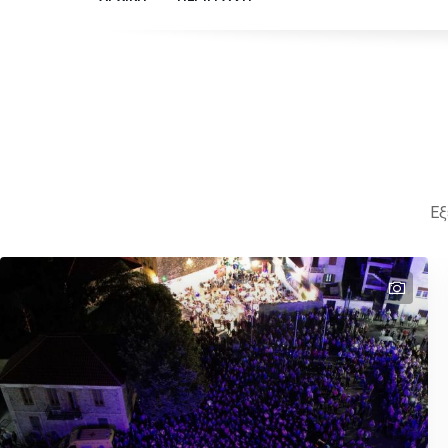
Εξ
text
text