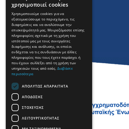
χρησιμοποιεί cookies
GREEK
Χρησιμοποιούμε cookies για να
εξατομικεύσουμε το περιεχόμενο, τις
FRENCH
διαφημίσεις και να αναλύσουμε την
BULGARIAN
επισκεψιμότητά μας. Μοιραζόμαστε επίσης
πληροφορίες σχετικά με τη χρήση του
GERMAN
ιστότοπού μας με τους συνεργάτες
διαφήμισης και ανάλυσης, οι οποίοι
ROMANIAN
ενδέχεται να τις συνδυάσουν με άλλες
πληροφορίες που τους έχετε παράσχει ή
TURKISH
που έχουν συλλέξει από τη χρήση των
υπηρεσιών τους από εσάς.
Διαβάστε
περισσότερα
ΑΠΟΛΎΤΩΣ ΑΠΑΡΑΊΤΗΤΑ
ΑΠΌΔΟΣΗΣ
ΣΤΌΧΕΥΣΗΣ
ΛΕΙΤΟΥΡΓΙΚΌΤΗΤΑΣ
ΜΗ ΤΑΞΙΝΟΜΗΜΈΝΑ