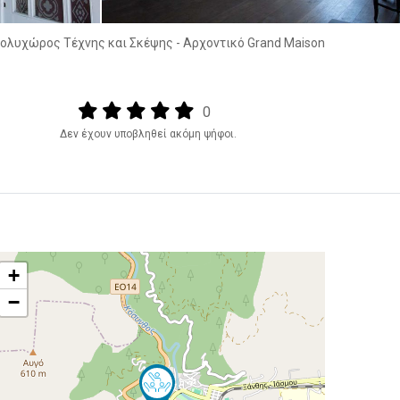
Πολυχώρος Τέχνης και Σκέψης - Αρχοντικό Grand Maison
Output format
(star)
(star)
(star)
(star)
(star)
0
Δεν έχουν υποβληθεί ακόμη ψήφοι.
+
−