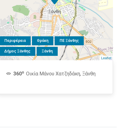
Περιφέρεια
Θράκη
ΠΕ Ξάνθης
Δήμος Ξάνθης
Ξάνθη
Leaflet
o
360
Οικία Μάνου Χατζηδάκη, Ξάνθη