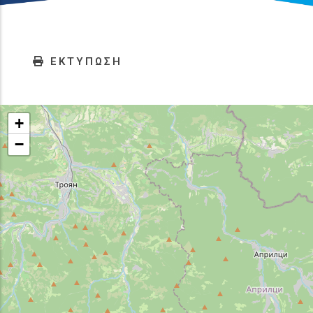
ΕΚΤΥΠΩΣΗ
+
−