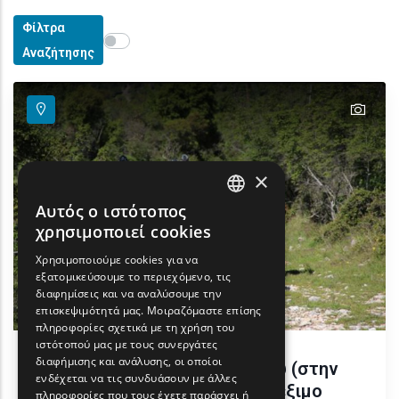
Φίλτρα
Show map on mouse hover
Περάστε το ποντίκι για εμφάνιση στον χάρτη
Αναζήτησης
text
×
Αυτός ο ιστότοπος
ENGLISH
χρησιμοποιεί cookies
GREEK
Χρησιμοποιούμε cookies για να
εξατομικεύσουμε το περιεχόμενο, τις
FRENCH
διαφημίσεις και να αναλύσουμε την
BULGARIAN
επισκεψιμότητά μας. Μοιραζόμαστε επίσης
πληροφορίες σχετικά με τη χρήση του
GERMAN
ιστότοπού μας με τους συνεργάτες
διαφήμισης και ανάλυσης, οι οποίοι
Πεζοπορία, ποδήλατο βουνού (στην
ROMANIAN
ενδέχεται να τις συνδυάσουν με άλλες
ποδηλατική πίστα Θηλιά), τρέξιμο
πληροφορίες που τους έχετε παράσχει ή
TURKISH