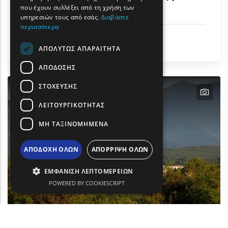
βουνού & ετήσιοι αγώνες
που έχουν συλλέξει από τη χρήση των
υπηρεσιών τους από εσάς.
Διαβάστε
περισσότερα
Δραστηριότητες & Αθλητισμός
Δήμος Ξάνθης
ΑΠΟΛΎΤΩΣ ΑΠΑΡΑΊΤΗΤΑ
ΑΠΌΔΟΣΗΣ
ΣΤΌΧΕΥΣΗΣ
text
ΛΕΙΤΟΥΡΓΙΚΌΤΗΤΑΣ
ΜΗ ΤΑΞΙΝΟΜΗΜΈΝΑ
ΑΠΟΔΟΧΉ ΌΛΩΝ
ΑΠΌΡΡΙΨΗ ΌΛΩΝ
ΕΜΦΆΝΙΣΗ ΛΕΠΤΟΜΕΡΕΙΏΝ
POWERED BY COOKIESCRIPT