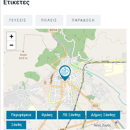
Ετικέτες
ΓΕΥΣΕΙΣ
ΠΟΛΕΙΣ
ΠΑΡΑΔΟΣΗ
+
−
Περιφέρεια
Θράκη
ΠΕ Ξάνθης
Δήμος Ξάνθης
Ξάνθη