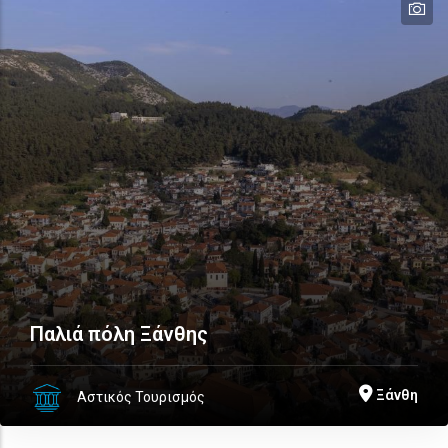
te
te
te
te
te
Παλιά πόλη Ξάνθης
Ξάνθη
Αστικός Τουρισμός