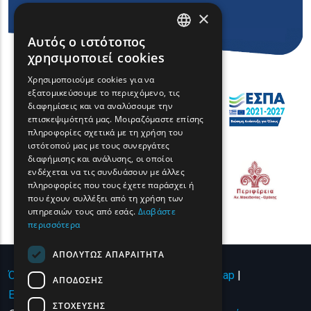
×
Αυτός ο ιστότοπος
ENGLISH
χρησιμοποιεί cookies
GREEK
Χρησιμοποιούμε cookies για να
εξατομικεύσουμε το περιεχόμενο, τις
FRENCH
διαφημίσεις και να αναλύσουμε την
BULGARIAN
επισκεψιμότητά μας. Μοιραζόμαστε επίσης
πληροφορίες σχετικά με τη χρήση του
GERMAN
ιστότοπού μας με τους συνεργάτες
διαφήμισης και ανάλυσης, οι οποίοι
ROMANIAN
ενδέχεται να τις συνδυάσουν με άλλες
πληροφορίες που τους έχετε παράσχει ή
TURKISH
που έχουν συλλέξει από τη χρήση των
υπηρεσιών τους από εσάς.
Διαβάστε
περισσότερα
ΑΠΟΛΎΤΩΣ ΑΠΑΡΑΊΤΗΤΑ
Όροι χρήσης | Πολιτική Απορρήτου
|
Sitemap
|
ΑΠΌΔΟΣΗΣ
Επικοινωνία
ΣΤΌΧΕΥΣΗΣ