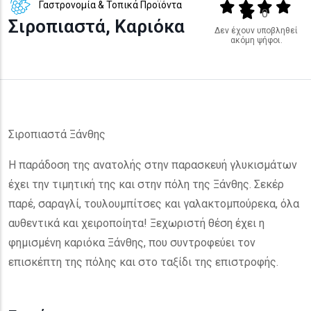
Γαστρονομία & Τοπικά Προϊόντα
Output format
(star)
(star)
(star)
(star
(star)
0
Σιροπιαστά, Καριόκα
Δεν έχουν υποβληθεί
ακόμη ψήφοι.
Σιροπιαστά Ξάνθης
Η παράδοση της ανατολής στην παρασκευή γλυκισμάτων
έχει την τιμητική της και στην πόλη της Ξάνθης. Σεκέρ
παρέ, σαραγλί, τουλουμπίτσες και γαλακτομπούρεκα, όλα
αυθεντικά και χειροποίητα! Ξεχωριστή θέση έχει η
φημισμένη καριόκα Ξάνθης, που συντροφεύει τον
επισκέπτη της πόλης και στο ταξίδι της επιστροφής.