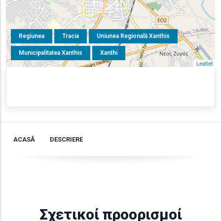
Regiunea
Tracia
Uniunea Regională Xanthis
Municipalitatea Xanthis
Xanthi
Leaflet
ACASĂ
DESCRIERE
Σχετικοί προορισμοί