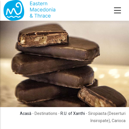
Sari la conținutul principal
Acasă
- Destinations -
R.U. of Xanthi
- Siropiasta (Deserturi
însiropate), Carioca