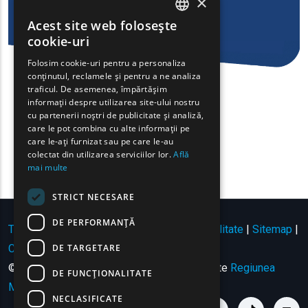
×
Acest site web folosește
ENGLISH
cookie-uri
GREEK
Folosim cookie-uri pentru a personaliza
conținutul, reclamele și pentru a ne analiza
FRENCH
traficul. De asemenea, împărtășim
BULGARIAN
informații despre utilizarea site-ului nostru
cu partenerii noștri de publicitate și analiză,
GERMAN
care le pot combina cu alte informații pe
care le-ați furnizat sau pe care le-au
ROMANIAN
colectat din utilizarea serviciilor lor.
Află
mai multe
TURKISH
STRICT NECESARE
DE PERFORMANȚĂ
Termeni de utilizare | Politica de confidențialitate
|
Sitemap
|
DE TARGETARE
Contact
© Copyright 2024 - Toate drepturile rezervate
Regiunea
DE FUNCŢIONALITATE
Macedonia de Est și Tracia
.
NECLASIFICATE