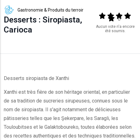
Gastronomie & Produits du terroir
Output format
(star)
(star)
(star)
(star
Desserts : Siropiasta,
(star)
0
Aucun vote n'a encore
Carioca
été soumis.
Desserts siropiasta de Xanthi
Xanthi est très fière de son héritage oriental, en particulier
de sa tradition de sucreries sirupeuses, connues sous le
nom de siropiasta. Il s'agit notamment de délicieuses
pâtisseries telles que les Şekerpare, les Saragli, les
Touloubitses et le Galaktoboureko, toutes élaborées selon
des recettes authentiques et des techniques traditionnelles.