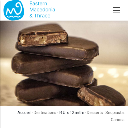
Aller au contenu principal
Accueil
- Destinations -
R.U. of Xanthi
- Desserts : Siropiasta,
Carioca