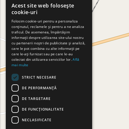
Acest site web folosește
ENGLISH
cookie-uri
GREEK
Folosim cookie-uri pentru a personaliza
conținutul, reclamele și pentru a ne analiza
FRENCH
traficul. De asemenea, împărtășim
BULGARIAN
informații despre utilizarea site-ului nostru
cu partenerii noștri de publicitate și analiză,
GERMAN
care le pot combina cu alte informații pe
care le-ați furnizat sau pe care le-au
ROMANIAN
colectat din utilizarea serviciilor lor.
Află
mai multe
TURKISH
STRICT NECESARE
DE PERFORMANȚĂ
DE TARGETARE
DE FUNCŢIONALITATE
NECLASIFICATE