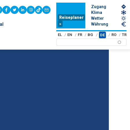
Zugang
youtube
facebook
twitter
linkedin
instagram
tiktok
contact
Klima
Reiseplaner
Wetter
»
al
Währung
EL
EN
FR
BG
RO
TR
DE