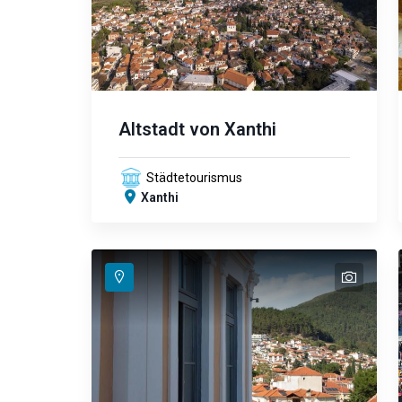
Altstadt von Xanthi
Städtetourismus
Xanthi
text
text
text
text
text