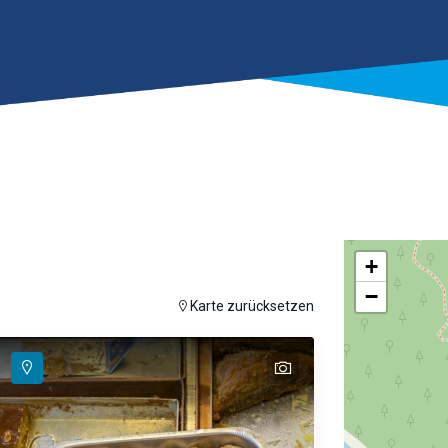
+
−
auf der Karte anzuzeigen
Karte zurücksetzen
text