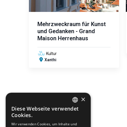
Mehrzweckraum für Kunst
und Gedanken - Grand
Maison Herrenhaus
Kultur
Xanthi
×
Diese Webseite verwendet
ENGLISH
Cookies.
GREEK
Wir verwenden Cookies, um Inhalte und