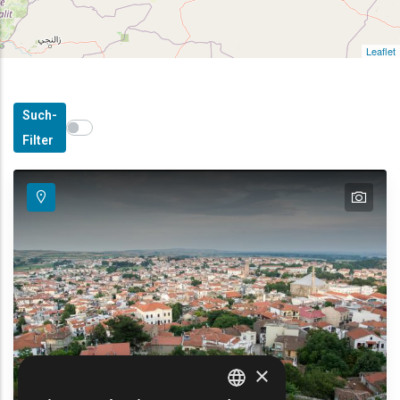
Leaflet
Such-
Show map on mouse hover
Den Mauszeiger ziehen, um auf der Karte anzuzeige
Filter
text
×