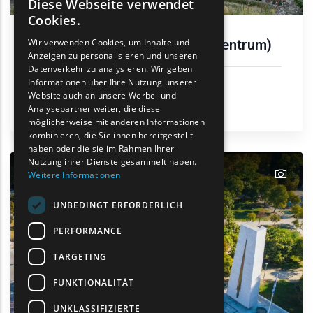
Diese Webseite verwendet
ENGLISH
Cookies.
GREEK
Didymoteicho - Soufli (Kulturzentrum)
Wir verwenden Cookies, um Inhalte und
Anzeigen zu personalisieren und unseren
FRENCH
Datenverkehr zu analysieren. Wir geben
BULGARIAN
Informationen über Ihre Nutzung unserer
Städtetourismus
Website auch an unsere Werbe- und
Kultur
GERMAN
Analysepartner weiter, die diese
Didymoteicho
möglicherweise mit anderen Informationen
ROMANIAN
kombinieren, die Sie ihnen bereitgestellt
haben oder die sie im Rahmen Ihrer
TURKISH
Nutzung ihrer Dienste gesammelt haben.
text
Weitere Informationen
UNBEDINGT ERFORDERLICH
PERFORMANCE
TARGETING
FUNKTIONALITÄT
UNKLASSIFIZIERTE