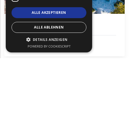
ALLE AKZEPTIEREN
Komotini Heroon, "Schwert"
ALLE ABLEHNEN
DETAILS ANZEIGEN
Städtetourismus
POWERED BY COOKIESCRIPT
Komotini
text