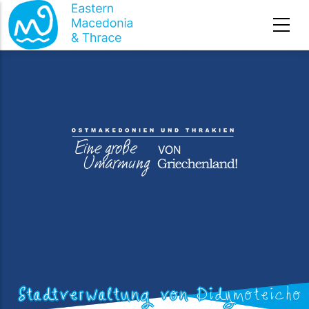
Direkt zum Inhalt
Stadtverwaltung von Didymoteicho