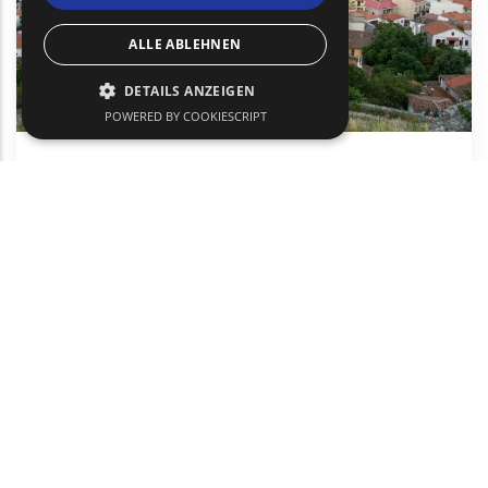
ALLE ABLEHNEN
DETAILS ANZEIGEN
POWERED BY COOKIESCRIPT
Didymoteicho - Soufli (Kulturzentrum)
Städtetourismus
Kultur
Didymoteicho
text
text