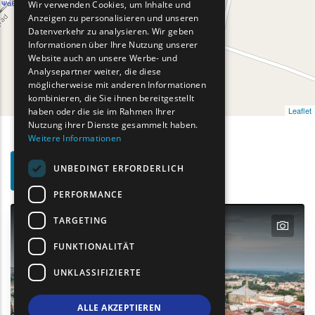
Wir verwenden Cookies, um Inhalte und
Anzeigen zu personalisieren und unseren
FRENCH
Datenverkehr zu analysieren. Wir geben
BULGARIAN
Informationen über Ihre Nutzung unserer
Website auch an unsere Werbe- und
GERMAN
Analysepartner weiter, die diese
möglicherweise mit anderen Informationen
ROMANIAN
kombinieren, die Sie ihnen bereitgestellt
Leaflet
haben oder die sie im Rahmen Ihrer
TURKISH
Nutzung ihrer Dienste gesammelt haben.
Weitere Informationen
Such-
UNBEDINGT ERFORDERLICH
Show map on mouse hover
Den Mauszeiger ziehen, um auf der Karte anzuzeige
Filter
PERFORMANCE
TARGETING
text
FUNKTIONALITÄT
UNKLASSIFIZIERTE
ALLE AKZEPTIEREN