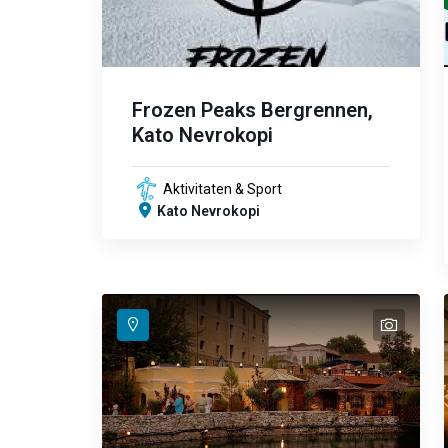
Frozen Peaks Bergrennen,
Kato Nevrokopi
Aktivitaten & Sport
Kato Nevrokopi
text
text
text