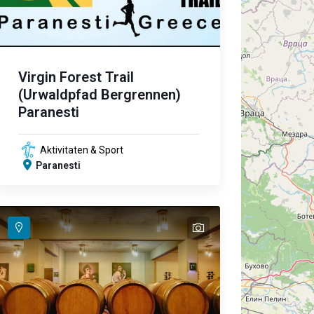
Virgin Forest Trail
(Urwaldpfad Bergrennen)
Paranesti
Aktivitaten & Sport
Paranesti
text
text
text
text
text
text
text
text