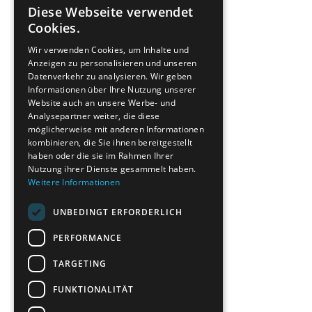
Diese Webseite verwendet
ENGLISH
Cookies.
GREEK
Wir verwenden Cookies, um Inhalte und
Anzeigen zu personalisieren und unseren
FRENCH
Datenverkehr zu analysieren. Wir geben
BULGARIAN
Informationen über Ihre Nutzung unserer
Website auch an unsere Werbe- und
GERMAN
Analysepartner weiter, die diese
möglicherweise mit anderen Informationen
ROMANIAN
kombinieren, die Sie ihnen bereitgestellt
haben oder die sie im Rahmen Ihrer
TURKISH
Nutzung ihrer Dienste gesammelt haben.
Weitere Informationen
UNBEDINGT ERFORDERLICH
PERFORMANCE
TARGETING
FUNKTIONALITÄT