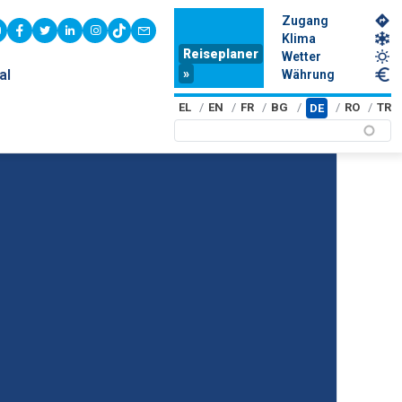
Zugang
youtube
facebook
twitter
linkedin
instagram
tiktok
contact
Klima
Reiseplaner
Wetter
»
al
Währung
EL
EN
FR
BG
RO
TR
DE