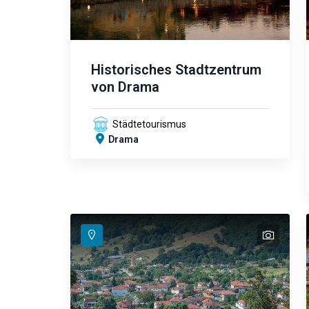
Historisches Stadtzentrum
von Drama
Städtetourismus
Drama
text
text
text