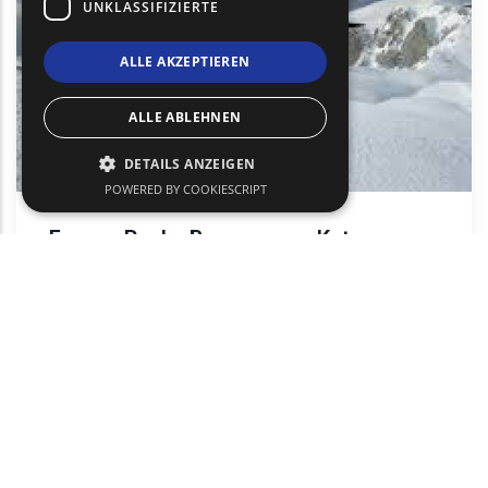
UNKLASSIFIZIERTE
ALLE AKZEPTIEREN
ALLE ABLEHNEN
DETAILS ANZEIGEN
POWERED BY COOKIESCRIPT
Frozen Peaks Bergrennen, Kato
Nevrokopi
Aktivitaten & Sport
Kato Nevrokopi
text