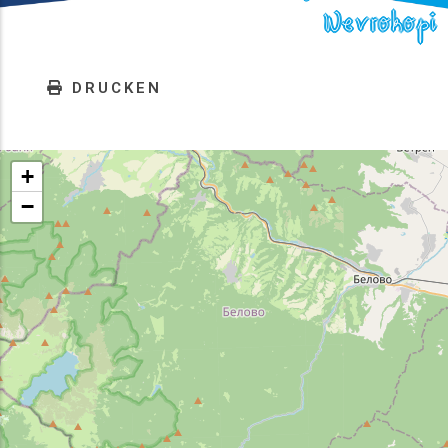
Nevrokopi
DRUCKEN
+
−