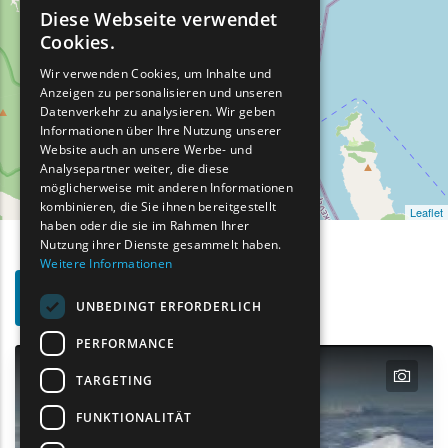
Diese Webseite verwendet
ENGLISH
Cookies.
GREEK
Wir verwenden Cookies, um Inhalte und
Anzeigen zu personalisieren und unseren
FRENCH
Datenverkehr zu analysieren. Wir geben
BULGARIAN
Informationen über Ihre Nutzung unserer
Website auch an unsere Werbe- und
GERMAN
Analysepartner weiter, die diese
möglicherweise mit anderen Informationen
ROMANIAN
kombinieren, die Sie ihnen bereitgestellt
Leaflet
haben oder die sie im Rahmen Ihrer
TURKISH
Nutzung ihrer Dienste gesammelt haben.
Weitere Informationen
Such-
Show map on mouse hover
Den Mauszeiger ziehen, um auf der Karte anzuzeige
UNBEDINGT ERFORDERLICH
Filter
PERFORMANCE
text
TARGETING
FUNKTIONALITÄT