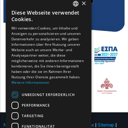
×
Diese Webseite verwendet
ENGLISH
Cookies.
GREEK
Wir verwenden Cookies, um Inhalte und
Anzeigen zu personalisieren und unseren
FRENCH
Datenverkehr zu analysieren. Wir geben
BULGARIAN
Informationen über Ihre Nutzung unserer
Website auch an unsere Werbe- und
GERMAN
Analysepartner weiter, die diese
möglicherweise mit anderen Informationen
ROMANIAN
kombinieren, die Sie ihnen bereitgestellt
haben oder die sie im Rahmen Ihrer
TURKISH
Nutzung ihrer Dienste gesammelt haben.
Weitere Informationen
UNBEDINGT ERFORDERLICH
PERFORMANCE
TARGETING
Nutzungsbedingungen | Datenschutzrichtlinie
|
Sitemap
|
FUNKTIONALITÄT