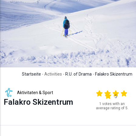
Startseite
- Activities -
R.U. of Drama
-
Falakro Skizentrum
Aktivitaten & Sport
Output format
(star)
(star)
(star)
(star
(star)
5
Falakro Skizentrum
1 votes with an
average rating of 5.