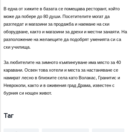
В една от хижите в базата се помещава ресторант, който 
може да побере до 80 души. Посетителите могат да 
разгледат и магазини за продажба и наемане на ски 
оборудване, както и магазини за дрехи и местни занаяти. На 
разположение на желаещите да подобрят уменията си са 
ски училища.
За любителите на зимното къмпингуване има място за 40 
каравани. Освен това хотели и места за настаняване се 
намират лесно в близките села като Волакас, Гранитис и 
Неврокопи, както и в оживения град Драма, известен с 
бурния си нощен живот.
Таг