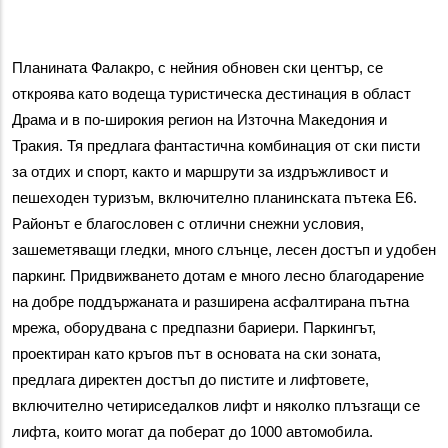
Планината Фалакро, с нейния обновен ски център, се 
откроява като водеща туристическа дестинация в област 
Драма и в по-широкия регион на Източна Македония и 
Тракия. Тя предлага фантастична комбинация от ски писти 
за отдих и спорт, както и маршрути за издръжливост и 
пешеходен туризъм, включително планинската пътека Е6. 
Районът е благословен с отлични снежни условия, 
зашеметяващи гледки, много слънце, лесен достъп и удобен 
паркинг. Придвижването дотам е много лесно благодарение 
на добре поддържаната и разширена асфалтирана пътна 
мрежа, оборудвана с предпазни бариери. Паркингът, 
проектиран като кръгов път в основата на ски зоната, 
предлага директен достъп до пистите и лифтовете, 
включително четириседалков лифт и няколко плъзгащи се 
лифта, които могат да поберат до 1000 автомобила.