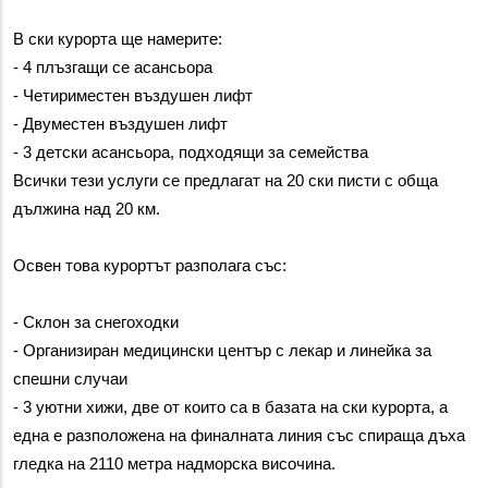
В ски курорта ще намерите:
- 4 плъзгащи се асансьора
- Четириместен въздушен лифт
- Двуместен въздушен лифт
- 3 детски асансьора, подходящи за семейства
Всички тези услуги се предлагат на 20 ски писти с обща 
дължина над 20 км.
Освен това курортът разполага със:
- Склон за снегоходки
- Организиран медицински център с лекар и линейка за 
спешни случаи
- 3 уютни хижи, две от които са в базата на ски курорта, а 
една е разположена на финалната линия със спираща дъха 
гледка на 2110 метра надморска височина.