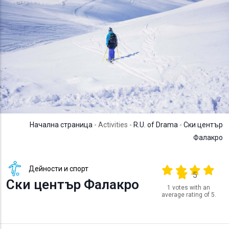
Начална страница
- Activities -
R.U. of Drama
-
Ски център
Фалакро
Дейности и спорт
Output format
(star)
(star)
(star)
(star
(star)
5
Ски център Фалакро
1 votes with an
average rating of 5.