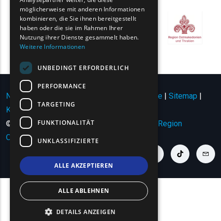
möglicherweise mit anderen Informationen
ROMANIAN
kombinieren, die Sie ihnen bereitgestellt
haben oder die sie im Rahmen Ihrer
TURKISH
Nutzung ihrer Dienste gesammelt haben.
Weitere Informationen
UNBEDINGT ERFORDERLICH
PERFORMANCE
Nutzungsbedingungen | Datenschutzrichtlinie
|
Sitemap
|
TARGETING
Kontakt
FUNKTIONALITÄT
© Copyright 2024 - Alle Rechte vorbehalten
Region
Ostmazedonien und Thrakien
.
UNKLASSIFIZIERTE
youtube link
facebook link
twitter link
linkedin link
instagram link
tiktok link
cont
ALLE AKZEPTIEREN
ALLE ABLEHNEN
DETAILS ANZEIGEN