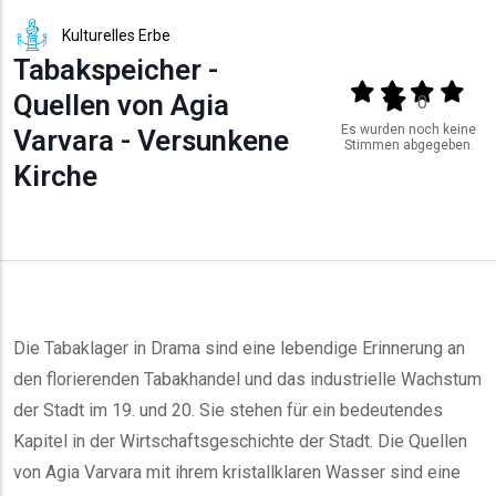
Kulturelles Erbe
Tabakspeicher -
Output format
(star)
(star)
(star)
(star
Quellen von Agia
(star)
0
Es wurden noch keine
Varvara - Versunkene
Stimmen abgegeben.
Kirche
Die Tabaklager in Drama sind eine lebendige Erinnerung an
den florierenden Tabakhandel und das industrielle Wachstum
der Stadt im 19. und 20. Sie stehen für ein bedeutendes
Kapitel in der Wirtschaftsgeschichte der Stadt. Die Quellen
von Agia Varvara mit ihrem kristallklaren Wasser sind eine