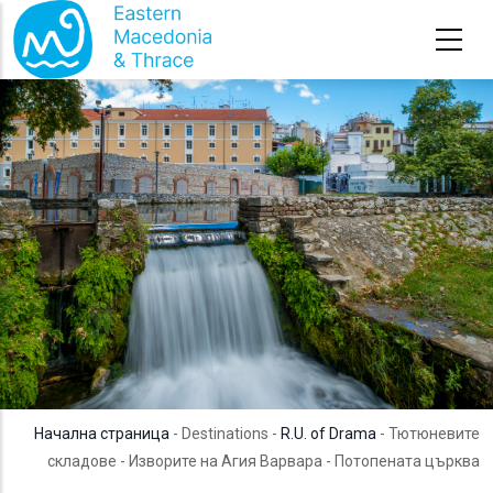
Премини към основното съдържание
Начална страница
- Destinations -
R.U. of Drama
- Тютюневите
складове - Изворите на Агия Варвара - Потопената църква