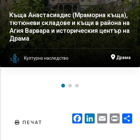
Къща Анастасиадис (Мраморна къща),
тютюневи складове и къщи в района на
Агия Варвара и историческия център на
Драма
Драма
Kултурно наследство
Facebook
LinkedIn
Email
Prin
.
ПЕЧАТ