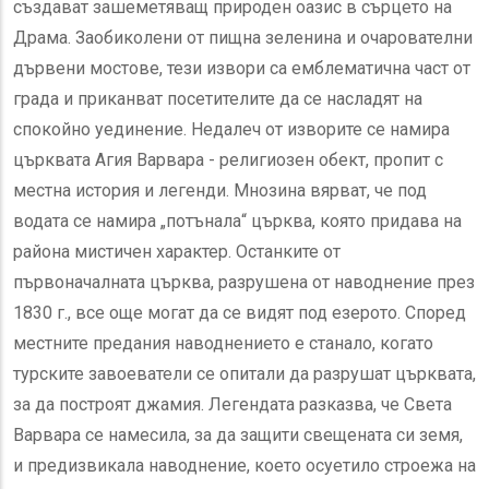
създават зашеметяващ природен оазис в сърцето на
Драма. Заобиколени от пищна зеленина и очарователни
дървени мостове, тези извори са емблематична част от
града и приканват посетителите да се насладят на
спокойно уединение. Недалеч от изворите се намира
църквата Агия Варвара - религиозен обект, пропит с
местна история и легенди. Мнозина вярват, че под
водата се намира „потънала“ църква, която придава на
района мистичен характер. Останките от
първоначалната църква, разрушена от наводнение през
1830 г., все още могат да се видят под езерото. Според
местните предания наводнението е станало, когато
турските завоеватели се опитали да разрушат църквата,
за да построят джамия. Легендата разказва, че Света
Варвара се намесила, за да защити свещената си земя,
и предизвикала наводнение, което осуетило строежа на