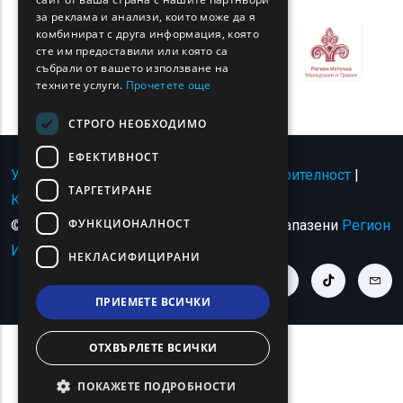
за реклама и анализи, които може да я
ROMANIAN
комбинират с друга информация, която
сте им предоставили или която са
TURKISH
събрали от вашето използване на
техните услуги.
Прочетете още
СТРОГО НЕОБХОДИМО
ЕФЕКТИВНОСТ
Условия за ползване | Политика за поверителност
|
ТАРГЕТИРАНЕ
Карта на сайта
|
Свържете се с
ФУНКЦИОНАЛНОСТ
© Авторско право 2024 - Всички права запазени
Регион
Източна Македония и Тракия
.
НЕКЛАСИФИЦИРАНИ
youtube link
facebook link
twitter link
linkedin link
instagram link
tiktok link
cont
ПРИЕМЕТЕ ВСИЧКИ
ОТХВЪРЛЕТЕ ВСИЧКИ
ПОКАЖЕТЕ ПОДРОБНОСТИ