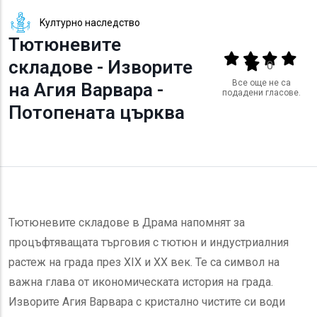
Kултурно наследство
Тютюневите
Output format
(star)
(star)
(star)
(star
складове - Изворите
(star)
0
Все още не са
на Агия Варвара -
подадени гласове.
Потопената църква
Тютюневите складове в Драма напомнят за
процъфтяващата търговия с тютюн и индустриалния
растеж на града през XIX и XX век. Те са символ на
важна глава от икономическата история на града.
Изворите Агия Варвара с кристално чистите си води