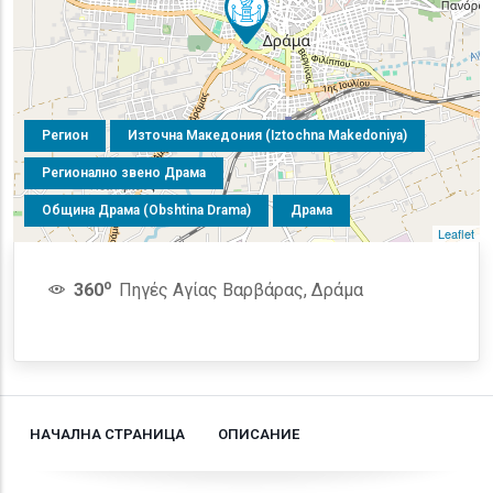
Регион
Източна Македония (Iztochna Makedoniya)
Регионално звено Драма
Община Драма (Obshtina Drama)
Драма
Leaflet
o
360
Πηγές Αγίας Βαρβάρας, Δράμα
НАЧАЛНА СТРАНИЦА
ОПИСАНИЕ