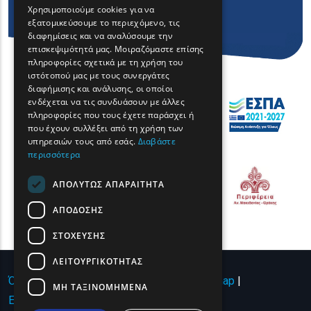
Χρησιμοποιούμε cookies για να
εξατομικεύσουμε το περιεχόμενο, τις
FRENCH
διαφημίσεις και να αναλύσουμε την
BULGARIAN
επισκεψιμότητά μας. Μοιραζόμαστε επίσης
πληροφορίες σχετικά με τη χρήση του
GERMAN
ιστότοπού μας με τους συνεργάτες
διαφήμισης και ανάλυσης, οι οποίοι
ROMANIAN
ενδέχεται να τις συνδυάσουν με άλλες
πληροφορίες που τους έχετε παράσχει ή
TURKISH
που έχουν συλλέξει από τη χρήση των
υπηρεσιών τους από εσάς.
Διαβάστε
περισσότερα
ΑΠΟΛΎΤΩΣ ΑΠΑΡΑΊΤΗΤΑ
ΑΠΌΔΟΣΗΣ
ΣΤΌΧΕΥΣΗΣ
ΛΕΙΤΟΥΡΓΙΚΌΤΗΤΑΣ
Όροι χρήσης | Πολιτική Απορρήτου
|
Sitemap
|
ΜΗ ΤΑΞΙΝΟΜΗΜΈΝΑ
Επικοινωνία