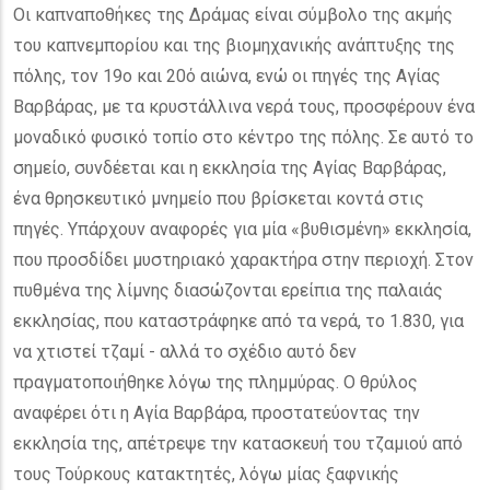
Οι καπναποθήκες της Δράμας είναι σύμβολο της ακμής
του καπνεμπορίου και της βιομηχανικής ανάπτυξης της
πόλης, τον 19ο και 20ό αιώνα, ενώ οι πηγές της Αγίας
Βαρβάρας, με τα κρυστάλλινα νερά τους, προσφέρουν ένα
μοναδικό φυσικό τοπίο στο κέντρο της πόλης. Σε αυτό το
σημείο, συνδέεται και η εκκλησία της Αγίας Βαρβάρας,
ένα θρησκευτικό μνημείο που βρίσκεται κοντά στις
πηγές. Υπάρχουν αναφορές για μία «βυθισμένη» εκκλησία,
που προσδίδει μυστηριακό χαρακτήρα στην περιοχή. Στον
πυθμένα της λίμνης διασώζονται ερείπια της παλαιάς
εκκλησίας, που καταστράφηκε από τα νερά, το 1.830, για
να χτιστεί τζαμί - αλλά το σχέδιο αυτό δεν
πραγματοποιήθηκε λόγω της πλημμύρας. Ο θρύλος
αναφέρει ότι η Αγία Βαρβάρα, προστατεύοντας την
εκκλησία της, απέτρεψε την κατασκευή του τζαμιού από
τους Τούρκους κατακτητές, λόγω μίας ξαφνικής