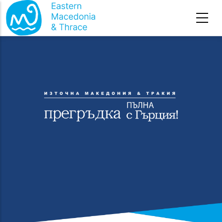
Премини към основното съдържание
Начална страница
-