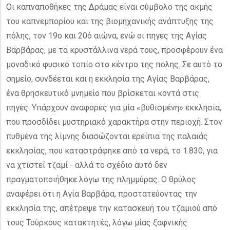
Οι καπναποθήκες της Δράμας είναι σύμβολο της ακμής
του καπνεμπορίου και της βιομηχανικής ανάπτυξης της
πόλης, τον 19ο και 20ό αιώνα, ενώ οι πηγές της Αγίας
Βαρβάρας, με τα κρυστάλλινα νερά τους, προσφέρουν ένα
μοναδικό φυσικό τοπίο στο κέντρο της πόλης. Σε αυτό το
σημείο, συνδέεται και η εκκλησία της Αγίας Βαρβάρας,
ένα θρησκευτικό μνημείο που βρίσκεται κοντά στις
πηγές. Υπάρχουν αναφορές για μία «βυθισμένη» εκκλησία,
που προσδίδει μυστηριακό χαρακτήρα στην περιοχή. Στον
πυθμένα της λίμνης διασώζονται ερείπια της παλαιάς
εκκλησίας, που καταστράφηκε από τα νερά, το 1.830, για
να χτιστεί τζαμί - αλλά το σχέδιο αυτό δεν
πραγματοποιήθηκε λόγω της πλημμύρας. Ο θρύλος
αναφέρει ότι η Αγία Βαρβάρα, προστατεύοντας την
εκκλησία της, απέτρεψε την κατασκευή του τζαμιού από
τους Τούρκους κατακτητές, λόγω μίας ξαφνικής