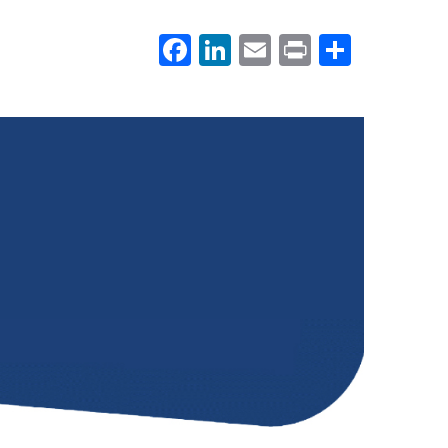
Facebook
LinkedIn
Email
Print
.