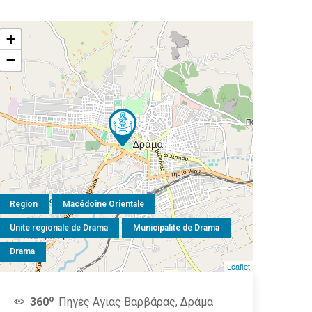
+
−
Region
Macédoine Orientale
Unite regionale de Drama
Municipalité de Drama
Drama
Leaflet
o
360
Πηγές Αγίας Βαρβάρας, Δράμα