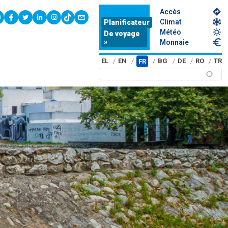
Accès
youtube
facebook
twitter
linkedin
instagram
tiktok
contact
Climat
Planificateur
Météo
De voyage
»
Monnaie
EL
EN
BG
DE
RO
TR
FR