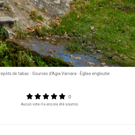
repôts de tabac - Sources d'Agia Varvara - Église engloutie
Output format
(star)
(star)
(star)
(star)
(star)
0
Aucun vote n'a encore été soumis.