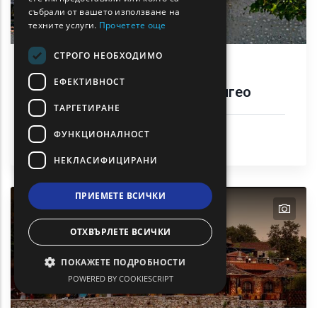
TURKISH
събрали от вашето използване на
техните услуги.
Прочетете още
СТРОГО НЕОБХОДИМО
Манастир на Богородица
ЕФЕКТИВНОСТ
Икосифиниса Планината Пангео
ТАРГЕТИРАНЕ
Религия
ФУНКЦИОНАЛНОСТ
Община Драма (Obshtina Drama)
НЕКЛАСИФИЦИРАНИ
ПРИЕМЕТЕ ВСИЧКИ
text
text
text
ОТХВЪРЛЕТЕ ВСИЧКИ
ПОКАЖЕТЕ ПОДРОБНОСТИ
POWERED BY COOKIESCRIPT