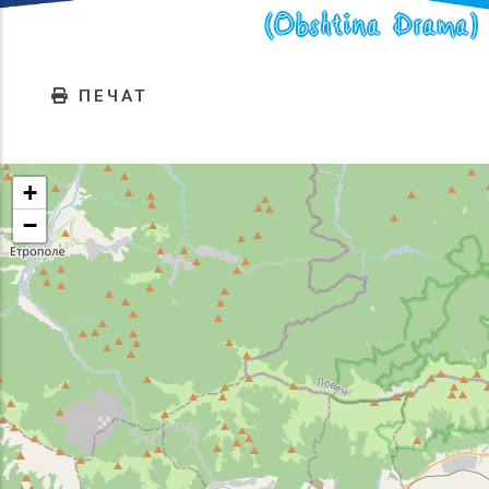
(Obshtina Drama)
ПЕЧАТ
+
−