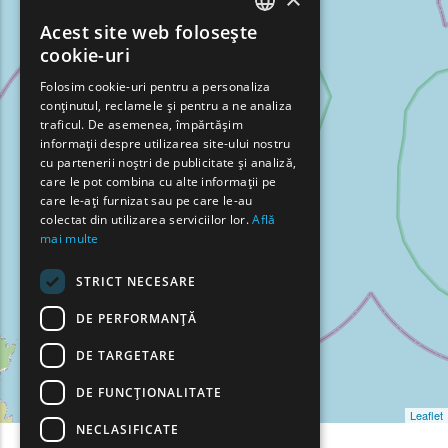
Acest site web folosește
ENGLISH
cookie-uri
GREEK
Folosim cookie-uri pentru a personaliza
conținutul, reclamele și pentru a ne analiza
FRENCH
traficul. De asemenea, împărtășim
BULGARIAN
informații despre utilizarea site-ului nostru
cu partenerii noștri de publicitate și analiză,
GERMAN
care le pot combina cu alte informații pe
care le-ați furnizat sau pe care le-au
ROMANIAN
colectat din utilizarea serviciilor lor.
Află
mai multe
TURKISH
STRICT NECESARE
DE PERFORMANȚĂ
DE TARGETARE
DE FUNCŢIONALITATE
Leaflet
NECLASIFICATE