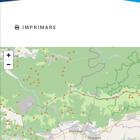
IMPRIMARE
+
−