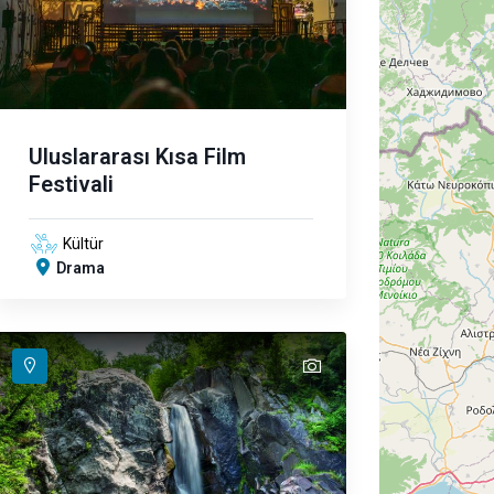
Uluslararası Kısa Film
Festivali
Kültür
Drama
text
text
text