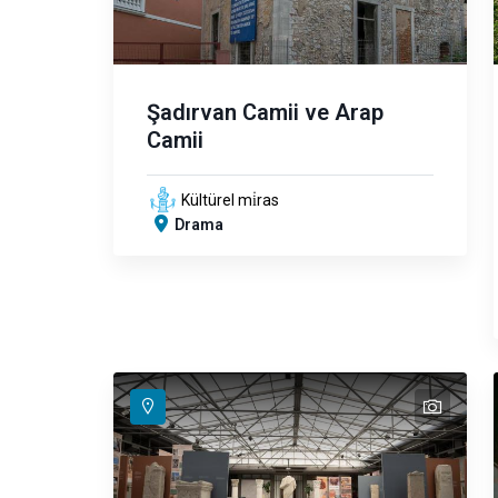
Şadırvan Camii ve Arap
Camii
Kültürel mi̇ras
Drama
text
text
text