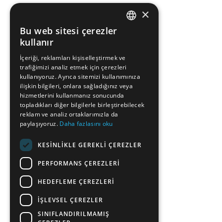
×
Bu web sitesi çerezler
ENGLISH
kullanır
GREEK
İçeriği, reklamları kişiselleştirmek ve
trafiğimizi analiz etmek için çerezleri
FRENCH
kullanıyoruz. Ayrıca sitemizi kullanımınıza
BULGARIAN
ilişkin bilgileri, onlara sağladığınız veya
hizmetlerini kullanmanız sonucunda
GERMAN
topladıkları diğer bilgilerle birleştirebilecek
reklam ve analiz ortaklarımızla da
ROMANIAN
paylaşıyoruz.
Daha fazlasını oku
TURKISH
KESINLIKLE GEREKLI ÇEREZLER
PERFORMANS ÇEREZLERI
HEDEFLEME ÇEREZLERI
İŞLEVSEL ÇEREZLER
SINIFLANDIRILMAMIŞ