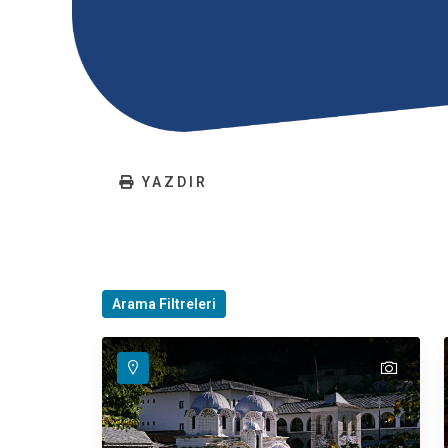
YAZDIR
Arama Filtreleri
text
text