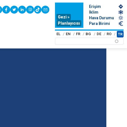
Erişim
youtube
facebook
twitter
linkedin
instagram
tiktok
contact
İklim
Gezi »
Hava Durumu
Planlayıcısı
Para Birimi
EL
EN
FR
BG
DE
RO
TR