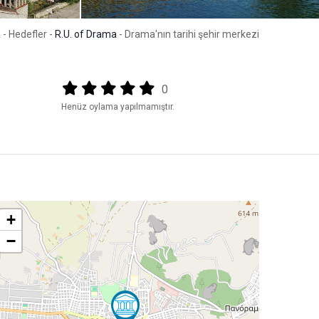
a
- Hedefler -
R.U. of Drama
- Drama'nın tarihi şehir merkezi
Output format
(star)
(star)
(star)
(star)
(star)
0
Henüz oylama yapılmamıştır.
+
−