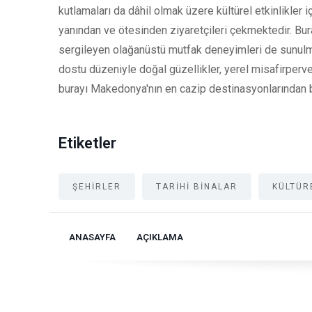
kutlamaları da dâhil olmak üzere kültürel etkinlikler i
yanından ve ötesinden ziyaretçileri çekmektedir. Bur
sergileyen olağanüstü mutfak deneyimleri de sunulmak
dostu düzeniyle doğal güzellikler, yerel misafirperverl
burayı Makedonya'nın en cazip destinasyonlarından bi
Etiketler
ŞEHIRLER
TARIHI BINALAR
KÜLTÜR
ANASAYFA
AÇIKLAMA