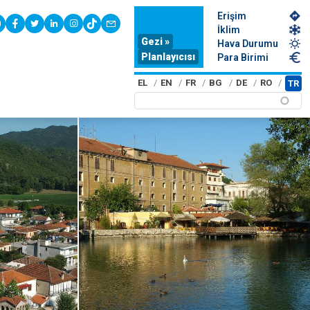
Erişim
youtube
facebook
twitter
linkedin
instagram
tiktok
contact
İklim
Gezi »
Hava Durumu
Planlayıcısı
Para Birimi
EL
EN
FR
BG
DE
RO
TR