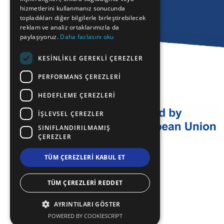
hizmetlerini kullanmanız sonucunda
GERMAN
topladıkları diğer bilgilerle birleştirebilecek
reklam ve analiz ortaklarımızla da
ROMANIAN
paylaşıyoruz.
Daha fazlasını oku
TURKISH
KESINLIKLE GEREKLI ÇEREZLER
PERFORMANS ÇEREZLERI
HEDEFLEME ÇEREZLERI
İŞLEVSEL ÇEREZLER
SINIFLANDIRILMAMIŞ
ÇEREZLER
TÜM ÇEREZLERI KABUL ET
TÜM ÇEREZLERI REDDET
AYRINTILARI GÖSTER
POWERED BY COOKIESCRIPT