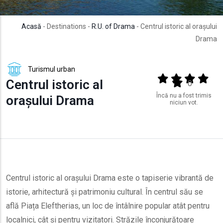
Acasă
- Destinations -
R.U. of Drama
- Centrul istoric al orașului
Drama
Turismul urban
Output format
(star)
(star)
(star)
(star
Centrul istoric al
(star)
0
Încă nu a fost trimis
orașului Drama
niciun vot.
Centrul istoric al orașului Drama este o tapiserie vibrantă de
istorie, arhitectură și patrimoniu cultural. În centrul său se
află Piața Eleftherias, un loc de întâlnire popular atât pentru
localnici, cât și pentru vizitatori. Străzile înconjurătoare