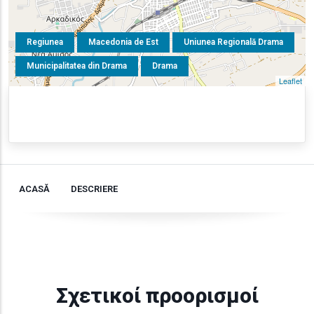
Regiunea
Macedonia de Est
Uniunea Regională Drama
Municipalitatea din Drama
Drama
Leaflet
ACASĂ
DESCRIERE
Σχετικοί προορισμοί