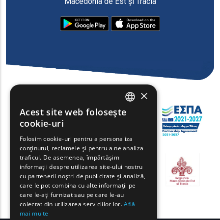
Macedonia de Est și Tracia
×
Acest site web folosește
ENGLISH
cookie-uri
GREEK
Folosim cookie-uri pentru a personaliza
conținutul, reclamele și pentru a ne analiza
FRENCH
traficul. De asemenea, împărtășim
BULGARIAN
informații despre utilizarea site-ului nostru
cu partenerii noștri de publicitate și analiză,
GERMAN
care le pot combina cu alte informații pe
care le-ați furnizat sau pe care le-au
ROMANIAN
colectat din utilizarea serviciilor lor.
Află
mai multe
TURKISH