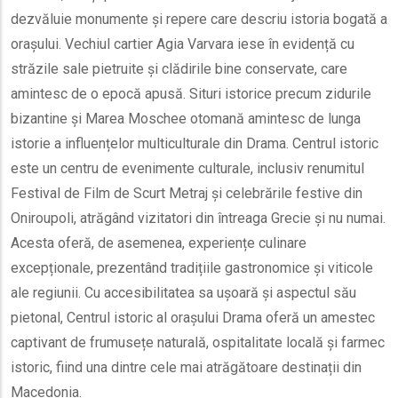
dezvăluie monumente și repere care descriu istoria bogată a
orașului. Vechiul cartier Agia Varvara iese în evidență cu
străzile sale pietruite și clădirile bine conservate, care
amintesc de o epocă apusă. Situri istorice precum zidurile
bizantine și Marea Moschee otomană amintesc de lunga
istorie a influențelor multiculturale din Drama. Centrul istoric
este un centru de evenimente culturale, inclusiv renumitul
Festival de Film de Scurt Metraj și celebrările festive din
Oniroupoli, atrăgând vizitatori din întreaga Grecie și nu numai.
Acesta oferă, de asemenea, experiențe culinare
excepționale, prezentând tradițiile gastronomice și viticole
ale regiunii. Cu accesibilitatea sa ușoară și aspectul său
pietonal, Centrul istoric al orașului Drama oferă un amestec
captivant de frumusețe naturală, ospitalitate locală și farmec
istoric, fiind una dintre cele mai atrăgătoare destinații din
Macedonia.