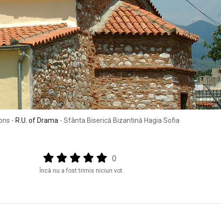
ons -
R.U. of Drama
- Sfânta Biserică Bizantină Hagia Sofia
Output format
(star)
(star)
(star)
(star)
(star)
0
Încă nu a fost trimis niciun vot.