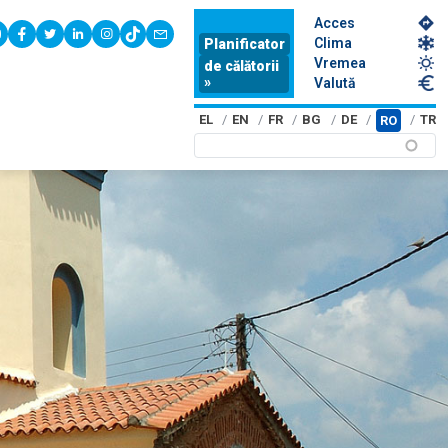
Acces
youtube
facebook
twitter
linkedin
instagram
tiktok
contact
Clima
Planificator
Vremea
de călătorii
»
Valută
EL
EN
FR
BG
DE
TR
RO