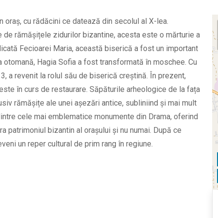
 oraș, cu rădăcini ce datează din secolul al X-lea.
e de rămășițele zidurilor bizantine, acesta este o mărturie a
dedicată Fecioarei Maria, această biserică a fost un important
oca otomană, Hagia Sofia a fost transformată în moschee. Cu
 a revenit la rolul său de biserică creștină. În prezent,
este în curs de restaurare. Săpăturile arheologice de la fața
usiv rămășițe ale unei așezări antice, subliniind și mai mult
l dintre cele mai emblematice monumente din Drama, oferind
ora patrimoniul bizantin al orașului și nu numai. După ce
veni un reper cultural de prim rang în regiune.