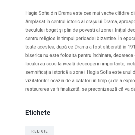
Hagia Sofia din Drama este cea mai veche clădire din
Amplasat în centrul istoric al orașului Drama, aproap
trecutului bogat și plin de povești al zonei. Inițial 
centru religios în timpul perioadei bizantine. În ep
toate acestea, după ce Drama a fost eliberată în 1913,
biserica nu este folosită pentru închinare, deoarece 
locului au scos la iveală descoperiri importante, incl
semnificația istorică a zonei. Hagia Sofia este unu
vizitatorilor ocazia de a călători în timp și de a expl
restaurarea va fi finalizată, se preconizează că va de
Etichete
RELIGIE