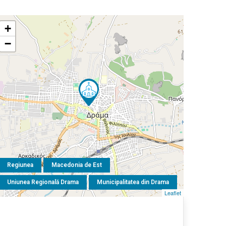
+
−
Regiunea
Macedonia de Est
Uniunea Regională Drama
Municipalitatea din Drama
Leaflet