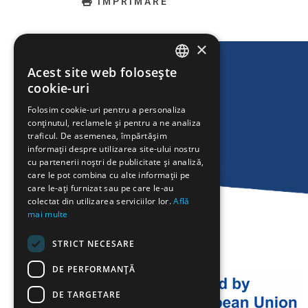
IMPRIMARE
×
Acest site web folosește
ENGLISH
cookie-uri
GREEK
Folosim cookie-uri pentru a personaliza
conținutul, reclamele și pentru a ne analiza
FRENCH
traficul. De asemenea, împărtășim
BULGARIAN
informații despre utilizarea site-ului nostru
cu partenerii noștri de publicitate și analiză,
GERMAN
care le pot combina cu alte informații pe
care le-ați furnizat sau pe care le-au
ROMANIAN
colectat din utilizarea serviciilor lor.
Află
mai multe
TURKISH
STRICT NECESARE
DE PERFORMANȚĂ
DE TARGETARE