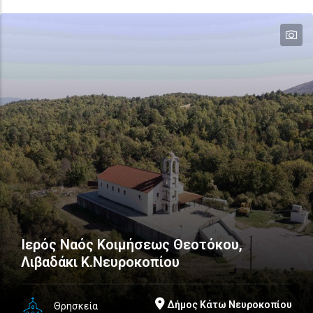
te
Ιερός Ναός Κοιμήσεως Θεοτόκου,
Λιβαδάκι Κ.Νευροκοπίου
Δήμος Κάτω Νευροκοπίου
Θρησκεία