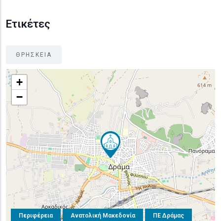
Ετικέτες
ΘΡΗΣΚΕΙΑ
+
−
Περιφέρεια
Ανατολική Μακεδονία
ΠΕ Δράμας