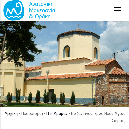
Παράκαμψη προς το κυρίως περιεχόμενο
Αρχική
- Προορισμοί -
Π.Ε. Δράμας
- Βυζαντινός Ιερός Ναός Αγίας
Σοφίας