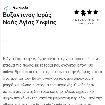
Θρησκεία
Output format
(star)
(star)
(star)
(star
Βυζαντινός Ιερός
(star)
0
Δεν έχουν υποβληθεί
Ναός Αγίας Σοφίας
ακόμη ψήφοι.
Η Αγία Σοφία της Δράμας είναι το αρχαιότερο σωζόμενο
κτίσμα της πόλης, με ιστορία που ανάγεται στον 10ο
αιώνα. Βρίσκεται στο ιστορικό κέντρο της Δράμας, κοντά
στα ερείπια των βυζαντινών τειχών, μαρτυρώντας τη
μακρά και πλούσια ιστορία της περιοχής. Ο ναός ήταν
αφιερωμένος στη Θεοτόκο και αποτέλεσε σημαντικό
θρησκευτικό κέντρο κατά τη βυζαντινή περίοδο. Κατά την
οθωμανική κυριαρχία, η Αγία Σοφία μετατράπηκε σε