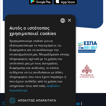
×
Αυτός ο ιστότοπος
ENGLISH
χρησιμοποιεί cookies
GREEK
Χρησιμοποιούμε cookies για να
εξατομικεύσουμε το περιεχόμενο, τις
FRENCH
διαφημίσεις και να αναλύσουμε την
BULGARIAN
επισκεψιμότητά μας. Μοιραζόμαστε επίσης
πληροφορίες σχετικά με τη χρήση του
GERMAN
ιστότοπού μας με τους συνεργάτες
διαφήμισης και ανάλυσης, οι οποίοι
ROMANIAN
ενδέχεται να τις συνδυάσουν με άλλες
πληροφορίες που τους έχετε παράσχει ή
TURKISH
που έχουν συλλέξει από τη χρήση των
υπηρεσιών τους από εσάς.
Διαβάστε
περισσότερα
ΑΠΟΛΎΤΩΣ ΑΠΑΡΑΊΤΗΤΑ
Όροι χρήσης | Πολιτική Απορρήτου
|
Sitemap
|