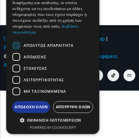
διαφήμισης και ανάλυσης, οι οποίοι
ROMANIAN
ενδέχεται να τις συνδυάσουν με άλλες
πληροφορίες που τους έχετε παράσχει ή
TURKISH
που έχουν συλλέξει από τη χρήση των
υπηρεσιών τους από εσάς.
Διαβάστε
περισσότερα
Όροι χρήσης | Πολιτική Απορρήτου
|
Sitemap
|
ΑΠΟΛΎΤΩΣ ΑΠΑΡΑΊΤΗΤΑ
Επικοινωνία
© Copyright 2024 - All Rights Reserved
Περιφέρεια
ΑΠΌΔΟΣΗΣ
Ανατολικής Μακεδονίας και Θράκης
.
ΣΤΌΧΕΥΣΗΣ
youtube link
facebook link
twitter link
linkedin link
instagram link
tiktok link
cont
ΛΕΙΤΟΥΡΓΙΚΌΤΗΤΑΣ
ΜΗ ΤΑΞΙΝΟΜΗΜΈΝΑ
ΑΠΟΔΟΧΉ ΌΛΩΝ
ΑΠΌΡΡΙΨΗ ΌΛΩΝ
ΕΜΦΆΝΙΣΗ ΛΕΠΤΟΜΕΡΕΙΏΝ
POWERED BY COOKIESCRIPT