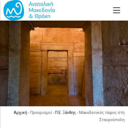
Παράκαμψη προς το κυρίως περιεχόμενο
Αρχική
- Προορισμοί -
Π.Ε. Ξάνθης
- Μακεδονικός τάφος στη
Σταυρούπολη