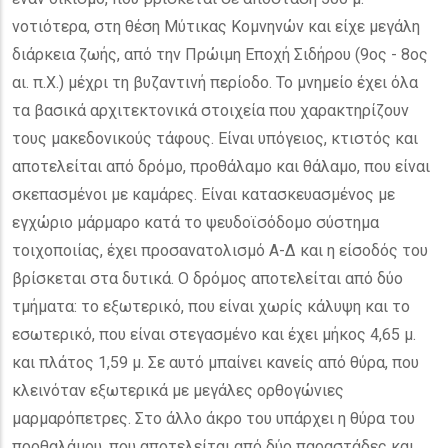
νοτιότερα, στη θέση Μύτικας Κομνηνών και είχε μεγάλη
διάρκεια ζωής, από την Πρώιμη Εποχή Σιδήρου (9ος - 8ος
αι. π.Χ.) μέχρι τη βυζαντινή περίοδο. Το μνημείο έχει όλα
τα βασικά αρχιτεκτονικά στοιχεία που χαρακτηρίζουν
τους μακεδονικούς τάφους. Είναι υπόγειος, κτιστός και
αποτελείται από δρόμο, προθάλαμο και θάλαμο, που είναι
σκεπασμένοι με καμάρες. Είναι κατασκευασμένος με
εγχώριο μάρμαρο κατά το ψευδοϊσόδομο σύστημα
τοιχοποιίας, έχει προσανατολισμό Α-Δ και η είσοδός του
βρίσκεται στα δυτικά. Ο δρόμος αποτελείται από δύο
τμήματα: το εξωτερικό, που είναι χωρίς κάλυψη και το
εσωτερικό, που είναι στεγασμένο και έχει μήκος 4,65 μ.
και πλάτος 1,59 μ. Σε αυτό μπαίνει κανείς από θύρα, που
κλεινόταν εξωτερικά με μεγάλες ορθογώνιες
μαρμαρόπετρες. Στο άλλο άκρο του υπάρχει η θύρα του
προθαλάμου, που αποτελείται από δύο παραστάδες και