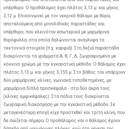
υπέρθυρο. Ο προθάλαμος έχει πλάτος 3,13 μ. και μήκος
2,12 μ. Επικοινωνεί με τον νεκρικό θάλαμο με θύρα,
αποτελούμενη από μονολιθικές παραστάδες και
υπέρθυρο, που κλεινόταν εσωτερικά με μαρμάρινα
θυρόφυλλα, στα οποία δηλώνονται ανάγλυφα τα
τεκτονικά στοιχεία (π.χ. καρφιά). Στη δεξιά παραστάδα
διακρίνονται τα γράμματα Α, Β, Γ, Δ, ζωγραφισμένα με
κόκκινο χρώμα με την εγκαυστική μέθοδο. Ο θάλαμος έχει
πλάτος 3,13 μ. και μήκος 3,155 μ. Στο βάθος του υπάρχουν
δύο μαρμάρινες κλίνες, γωνιακά τοποθετημένες, με
μαρμάρινα διπλά προσκέφαλα - στα δύο άκρα τους
(κλίνες αμφικέφαλες). Στα πόδια τους διακρίνεται
ζωγραφική διακόσμηση με την εγκαυστική μέθοδο. Σε
μεταγενέστερη εποχή είχε προστεθεί και τρίτη κλίνη, που
δε σώζεται σήμερα. Ο προθάλαμος και ο θάλαμος έχουν
δάπεδα από μαρμάρινες πλάκες, ενώ στη γένεση της