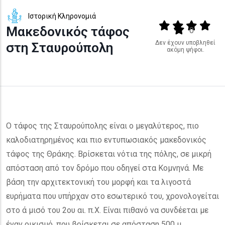
Ιστορική Κληρονομιά
Output format
(star)
(star)
(star)
(star
Μακεδονικός τάφος
(star)
0
Δεν έχουν υποβληθεί
στη Σταυρούπολη
ακόμη ψήφοι.
Ο τάφος της Σταυρούπολης είναι ο μεγαλύτερος, πιο
καλοδιατηρημένος και πιο εντυπωσιακός μακεδονικός
τάφος της Θράκης. Βρίσκεται νότια της πόλης, σε μικρή
απόσταση από τον δρόμο που οδηγεί στα Κομνηνά. Με
βάση την αρχιτεκτονική του μορφή και τα λιγοστά
ευρήματα που υπήρχαν στο εσωτερικό του, χρονολογείται
στο ά μισό του 2ου αι. π.Χ. Είναι πιθανό να συνδέεται με
έναν οικισμό, που βρίσκεται σε απόσταση 500 μ.