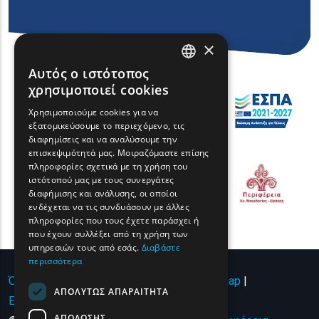
×
Αυτός ο ιστότοπος
ENGLISH
χρησιμοποιεί cookies
GREEK
Χρησιμοποιούμε cookies για να
εξατομικεύσουμε το περιεχόμενο, τις
FRENCH
διαφημίσεις και να αναλύσουμε την
BULGARIAN
επισκεψιμότητά μας. Μοιραζόμαστε επίσης
πληροφορίες σχετικά με τη χρήση του
GERMAN
ιστότοπού μας με τους συνεργάτες
διαφήμισης και ανάλυσης, οι οποίοι
ROMANIAN
ενδέχεται να τις συνδυάσουν με άλλες
πληροφορίες που τους έχετε παράσχει ή
TURKISH
που έχουν συλλέξει από τη χρήση των
υπηρεσιών τους από εσάς.
Διαβάστε
περισσότερα
Όροι χρήσης | Πολιτική Απορρήτου
|
Sitemap
|
ΑΠΟΛΎΤΩΣ ΑΠΑΡΑΊΤΗΤΑ
Επικοινωνία
ΑΠΌΔΟΣΗΣ