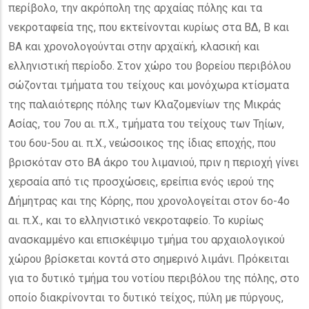
περίβολο, την ακρόπολη της αρχαίας πόλης και τα
νεκροταφεία της, που εκτείνονται κυρίως στα ΒΔ, Β και
ΒΑ και χρονολογούνται στην αρχαϊκή, κλασική και
ελληνιστική περίοδο. Στον χώρο του βορείου περιβόλου
σώζονται τμήματα του τείχους και μονόχωρα κτίσματα
της παλαιότερης πόλης των Κλαζομενίων της Μικράς
Ασίας, του 7ου αι. π.Χ., τμήματα του τείχους των Τηίων,
του 6ου-5ου αι. π.Χ., νεώσοικος της ίδιας εποχής, που
βρισκόταν στο ΒΑ άκρο του λιμανιού, πριν η περιοχή γίνει
χερσαία από τις προσχώσεις, ερείπια ενός ιερού της
Δήμητρας και της Κόρης, που χρονολογείται στον 6ο-4ο
αι. π.Χ., και το ελληνιστικό νεκροταφείο. Το κυρίως
ανασκαμμένο και επισκέψιμο τμήμα του αρχαιολογικού
χώρου βρίσκεται κοντά στο σημερινό λιμάνι. Πρόκειται
για το δυτικό τμήμα του νοτίου περιβόλου της πόλης, στο
οποίο διακρίνονται το δυτικό τείχος, πύλη με πύργους,