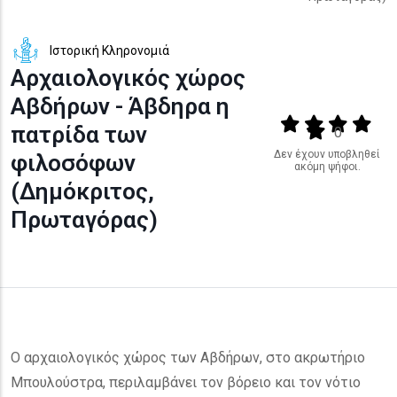
Ιστορική Κληρονομιά
Αρχαιολογικός χώρος
Αβδήρων - Άβδηρα η
Output format
(star)
(star)
(star)
(star
πατρίδα των
(star)
0
Δεν έχουν υποβληθεί
φιλοσόφων
ακόμη ψήφοι.
(Δημόκριτος,
Πρωταγόρας)
O αρχαιολογικός χώρος των Αβδήρων, στο ακρωτήριο
Μπουλούστρα, περιλαμβάνει τον βόρειο και τον νότιο