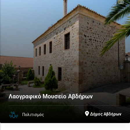
te
te
Λαογραφικό Μουσείο Αβδήρων
Δήμος Αβδήρων
Πολιτισμός