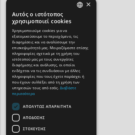
×
Αυτός ο ιστότοπος
ENGLISH
χρησιμοποιεί cookies
GREEK
Χρησιμοποιούμε cookies για να
εξατομικεύσουμε το περιεχόμενο, τις
FRENCH
διαφημίσεις και να αναλύσουμε την
BULGARIAN
επισκεψιμότητά μας. Μοιραζόμαστε επίσης
πληροφορίες σχετικά με τη χρήση του
GERMAN
ιστότοπού μας με τους συνεργάτες
διαφήμισης και ανάλυσης, οι οποίοι
ROMANIAN
ενδέχεται να τις συνδυάσουν με άλλες
πληροφορίες που τους έχετε παράσχει ή
TURKISH
που έχουν συλλέξει από τη χρήση των
υπηρεσιών τους από εσάς.
Διαβάστε
περισσότερα
ΑΠΟΛΎΤΩΣ ΑΠΑΡΑΊΤΗΤΑ
ΑΠΌΔΟΣΗΣ
ΣΤΌΧΕΥΣΗΣ