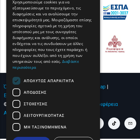
Χρησιμοποιούμε cookies για να
εξατομικεύσουμε το περιεχόμενο, τις
FRENCH
διαφημίσεις και να αναλύσουμε την
BULGARIAN
επισκεψιμότητά μας. Μοιραζόμαστε επίσης
πληροφορίες σχετικά με τη χρήση του
GERMAN
ιστότοπού μας με τους συνεργάτες
διαφήμισης και ανάλυσης, οι οποίοι
ROMANIAN
ενδέχεται να τις συνδυάσουν με άλλες
πληροφορίες που τους έχετε παράσχει ή
TURKISH
που έχουν συλλέξει από τη χρήση των
υπηρεσιών τους από εσάς.
Διαβάστε
περισσότερα
ΑΠΟΛΎΤΩΣ ΑΠΑΡΑΊΤΗΤΑ
Όροι χρήσης | Πολιτική Απορρήτου
|
Sitemap
|
ΑΠΌΔΟΣΗΣ
Επικοινωνία
ΣΤΌΧΕΥΣΗΣ
© Copyright 2024 - All Rights Reserved
Περιφέρεια
Ανατολικής Μακεδονίας και Θράκης
.
ΛΕΙΤΟΥΡΓΙΚΌΤΗΤΑΣ
youtube link
facebook link
twitter link
linkedin link
instagram link
tiktok link
cont
ΜΗ ΤΑΞΙΝΟΜΗΜΈΝΑ