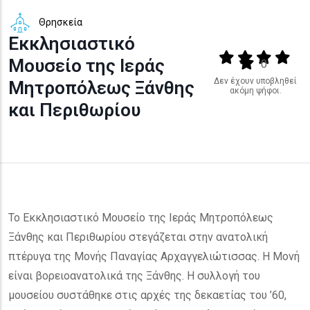
Θρησκεία
Εκκλησιαστικό
Output format
(star)
(star)
(star)
(star
Μουσείο της Ιεράς
(star)
0
Δεν έχουν υποβληθεί
Μητροπόλεως Ξάνθης
ακόμη ψήφοι.
και Περιθωρίου
Το Εκκλησιαστικό Μουσείο της Ιεράς Μητροπόλεως
Ξάνθης και Περιθωρίου στεγάζεται στην ανατολική
πτέρυγα της Μονής Παναγίας Αρχαγγελιώτισσας. Η Μονή
είναι βορειοανατολικά της Ξάνθης. Η συλλογή του
μουσείου συστάθηκε στις αρχές της δεκαετίας του ’60,