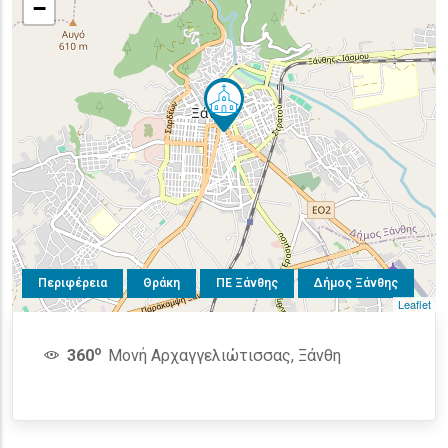
−
Περιφέρεια
Θράκη
ΠΕ Ξάνθης
Δήμος Ξάνθης
Leaflet
o
360
Μονή Αρχαγγελιώτισσας, Ξάνθη