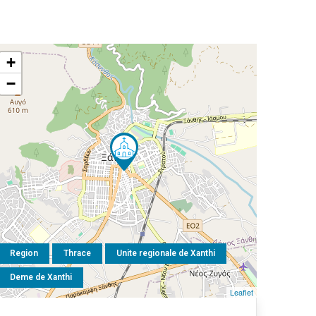
+
−
Region
Thrace
Unite regionale de Xanthi
Deme de Xanthi
Leaflet