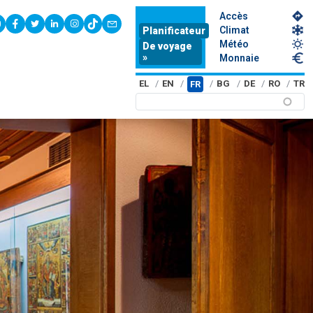
Accès
youtube
facebook
twitter
linkedin
instagram
tiktok
contact
Climat
Planificateur
Météo
De voyage
»
Monnaie
EL
EN
BG
DE
RO
TR
FR