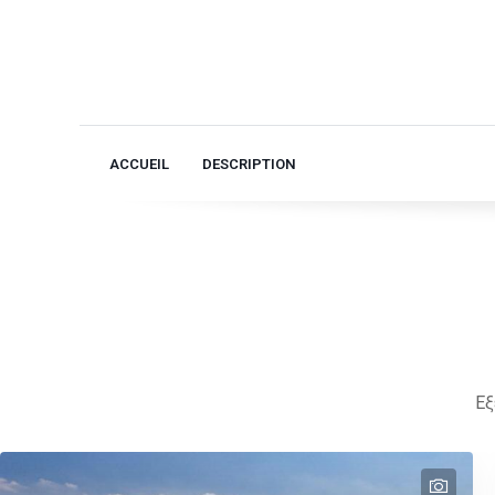
ACCUEIL
DESCRIPTION
Εξ
text
text
text