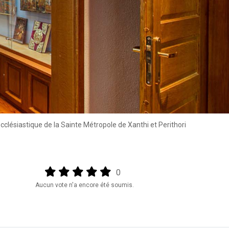
clésiastique de la Sainte Métropole de Xanthi et Perithori
Output format
(star)
(star)
(star)
(star)
(star)
0
Aucun vote n'a encore été soumis.