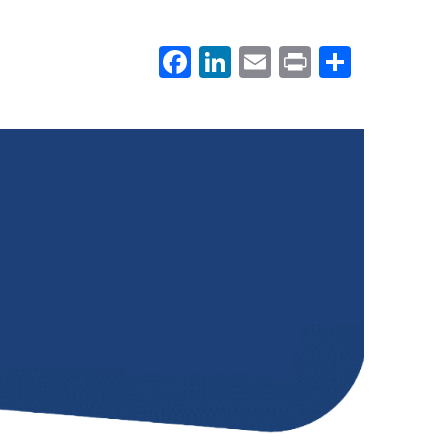
Facebook
LinkedIn
Email
Print
.