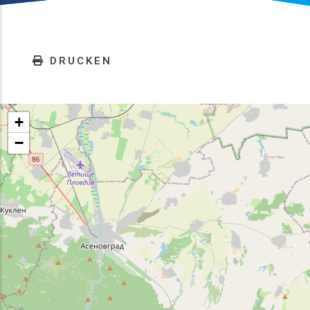
DRUCKEN
+
−