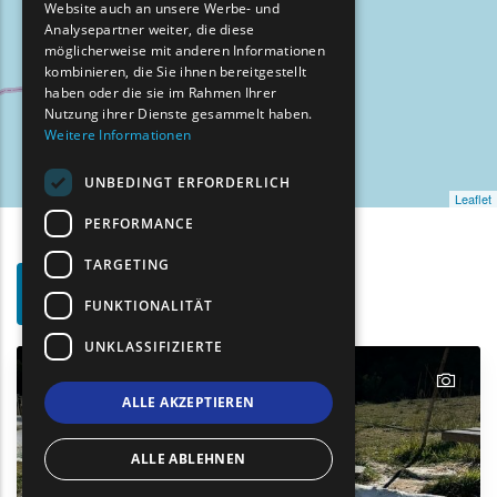
Website auch an unsere Werbe- und
GERMAN
Analysepartner weiter, die diese
möglicherweise mit anderen Informationen
ROMANIAN
kombinieren, die Sie ihnen bereitgestellt
haben oder die sie im Rahmen Ihrer
TURKISH
Nutzung ihrer Dienste gesammelt haben.
Weitere Informationen
UNBEDINGT ERFORDERLICH
Leaflet
PERFORMANCE
TARGETING
Such-
Show map on mouse hover
Den Mauszeiger ziehen, um auf der Karte anzuzeige
FUNKTIONALITÄT
Filter
UNKLASSIFIZIERTE
text
ALLE AKZEPTIEREN
ALLE ABLEHNEN