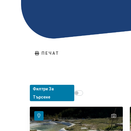
ПЕЧАТ
Филтри За
Show map on mouse hover
Задръжте мишката, за д
Търсене
text