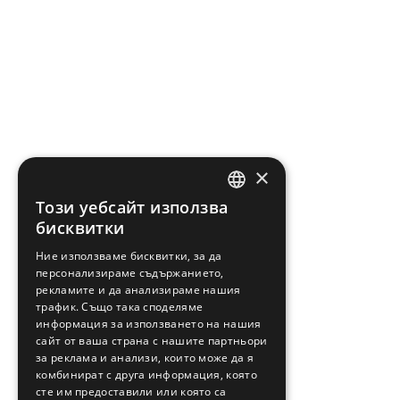
×
Този уебсайт използва
ENGLISH
бисквитки
GREEK
Ние използваме бисквитки, за да
персонализираме съдържанието,
FRENCH
рекламите и да анализираме нашия
BULGARIAN
трафик. Също така споделяме
информация за използването на нашия
GERMAN
сайт от ваша страна с нашите партньори
за реклама и анализи, които може да я
ROMANIAN
комбинират с друга информация, която
сте им предоставили или която са
TURKISH