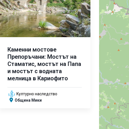
Каменни мостове
Препоръчани: Мостът на
Стаматис, мостът на Папа
и мостът с водната
мелница в Кариофито
Kултурно наследство
Община Мики