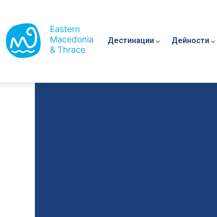
Main navigation
Премини към основното съдържание
Дестинации
Дейности