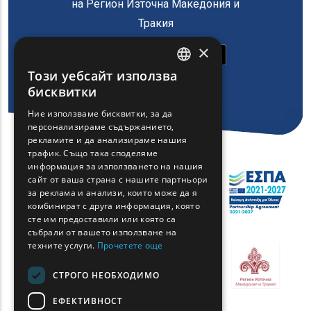
на Регион Източна Македония и
Тракия
×
Този уебсайт използва
ENGLISH
бисквитки
GREEK
Ние използваме бисквитки, за да
персонализираме съдържанието,
FRENCH
рекламите и да анализираме нашия
BULGARIAN
трафик. Също така споделяме
информация за използването на нашия
GERMAN
сайт от ваша страна с нашите партньори
за реклама и анализи, които може да я
ROMANIAN
комбинират с друга информация, която
сте им предоставили или която са
TURKISH
събрали от вашето използване на
техните услуги.
Прочетете още
СТРОГО НЕОБХОДИМО
ЕФЕКТИВНОСТ