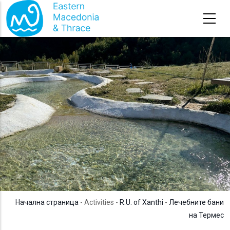
Премини към основното съдържание
Начална страница
- Activities -
R.U. of Xanthi
-
Лечебните бани
на Термес