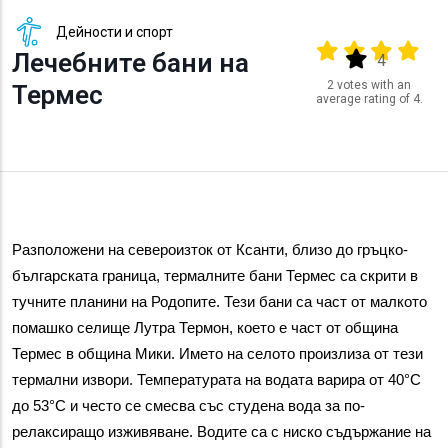
Дейности и спорт
Output format
(star)
(star)
(star)
(star
Лечебните бани на
(star)
4
2 votes with an
Термес
average rating of 4.
Разположени на североизток от Ксанти, близо до гръцко-
българската граница, термалните бани Термес са скрити в 
тучните планини на Родопите. Тези бани са част от малкото 
помашко селище Лутра Термон, което е част от община 
Термес в община Мики. Името на селото произлиза от тези 
термални извори. Температурата на водата варира от 40°C 
до 53°C и често се смесва със студена вода за по-
релаксиращо изживяване. Водите са с ниско съдържание на 